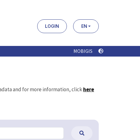
LOGIN
EN
MOBIGIS
tadata and for more information, click
here