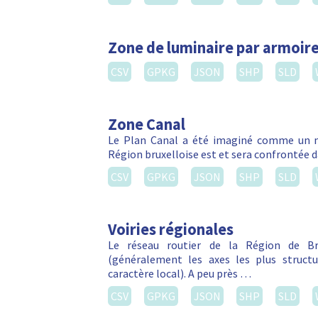
Zone de luminaire par armoire
CSV
GPKG
JSON
SHP
SLD
Zone Canal
Le Plan Canal a été imaginé comme un m
Région bruxelloise est et sera confrontée da
CSV
GPKG
JSON
SHP
SLD
Voiries régionales
Le réseau routier de la Région de Bru
(généralement les axes les plus struct
caractère local). A peu près …
CSV
GPKG
JSON
SHP
SLD