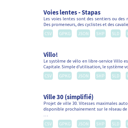
Voies lentes - Stapas
Les voies lentes sont des sentiers ou des 
Des promeneurs, des cyclistes et des cavalie
CSV
GPKG
JSON
SHP
SLD
Villo!
Le système de vélo en libre-service Villo e
Capitale. Simple d'utilisation, le système 
CSV
GPKG
JSON
SHP
SLD
Ville 30 (simplifié)
Projet de ville 30. Vitesses maximales autor
disponible prochainement sur le réseau de 
…
CSV
GPKG
JSON
SHP
SLD