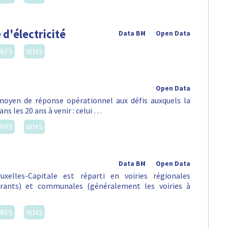
 d'électricité
Data BM
Open Data
WFS
WMS
Open Data
oyen de réponse opérationnel aux défis auxquels la
ns les 20 ans à venir : celui …
WFS
WMS
Data BM
Open Data
xelles-Capitale est réparti en voiries régionales
urants) et communales (généralement les voiries à
WFS
WMS