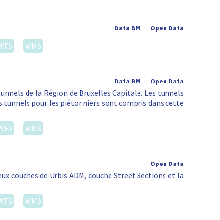
Data BM
Open Data
WFS
WMS
Data BM
Open Data
tunnels de la Région de Bruxelles Capitale. Les tunnels
es tunnels pour les piétonniers sont compris dans cette
WFS
WMS
Open Data
eux couches de Urbis ADM, couche Street Sections et la
WFS
WMS