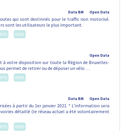
Data BM
Open Data
routes qui sont destinnés pour le traffic non motorisé.
rs sont les utilisateurs le plus important.
WFS
WMS
Open Data
st à votre disposition sur toute la Région de Bruxelles-
vous permet de retirer ou de déposer un vélo …
WFS
WMS
Data BM
Open Data
isées à partir du 1er janvier 2021. * L'information sera
voiries détaillé (le réseau actuel a été volontairement
WFS
WMS