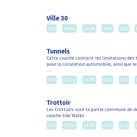
Ville 30
CSV
GPKG
JSON
SHP
SLD
Tunnels
Cette couche contient les limitations des 
pour la circulation automobile, ainsi que l
…
CSV
GPKG
JSON
SHP
SLD
Trottoir
Les trottoirs sont la partie commune de d
couche Side Walks.
CSV
GPKG
JSON
SHP
SLD