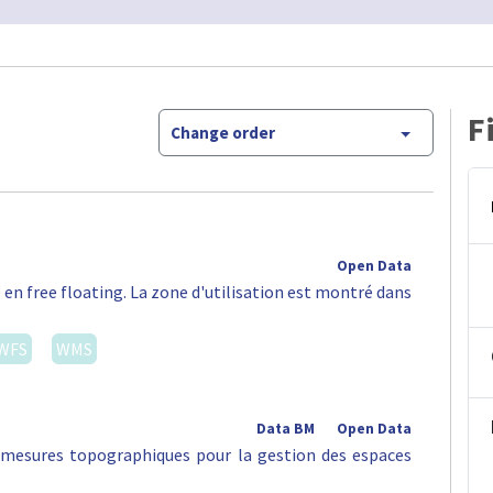
F
Change order
Open Data
 en free floating. La zone d'utilisation est montré dans
WFS
WMS
Data BM
Open Data
s mesures topographiques pour la gestion des espaces