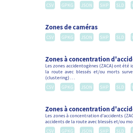
CSV
GPKG
JSON
SHP
SLD
Zones de caméras
CSV
GPKG
JSON
SHP
SLD
Zones à concentration d'acci
Les zones accidentogènes (ZACA) ont été ide
la route avec blessés et/ou morts sur
(clustering) …
CSV
GPKG
JSON
SHP
SLD
Zones à concentration d'acci
Les zones à concentration d'accidents (ZACA
accidents de la route avec blessés et/ou m
CSV
GPKG
JSON
SHP
SLD