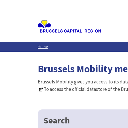
Aller
au
contenu
principal
Home
Brussels Mobility m
Brussels Mobility gives you access to its da
To access the official datastore of the Br
Search