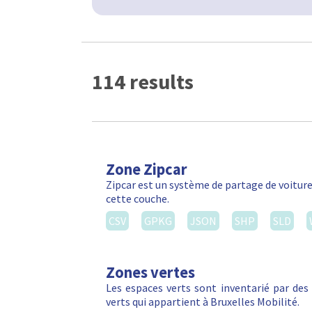
114 results
Zone Zipcar
Zipcar est un système de partage de voiture
cette couche.
CSV
GPKG
JSON
SHP
SLD
Zones vertes
Les espaces verts sont inventarié par de
verts qui appartient à Bruxelles Mobilité.