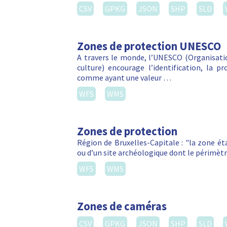
CSV
GPKG
JSON
SHP
SLD
Zones de protection UNESCO
A travers le monde, l’UNESCO (Organisatio
culture) encourage l’identification, la p
comme ayant une valeur …
WFS
WMS
Zones de protection
Région de Bruxelles-Capitale : "la zone é
ou d’un site archéologique dont le périmètr
WFS
WMS
Zones de caméras
CSV
GPKG
JSON
SHP
SLD