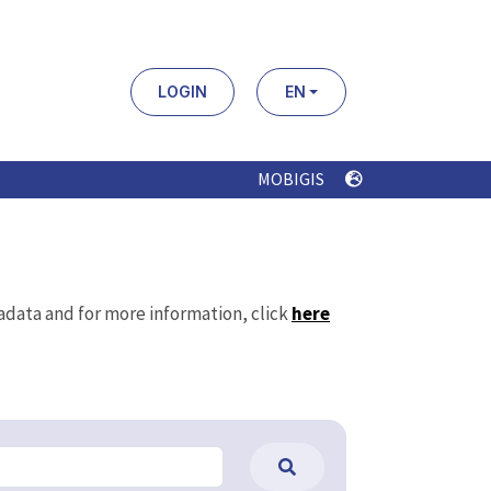
LOGIN
EN
MOBIGIS
tadata and for more information, click
here