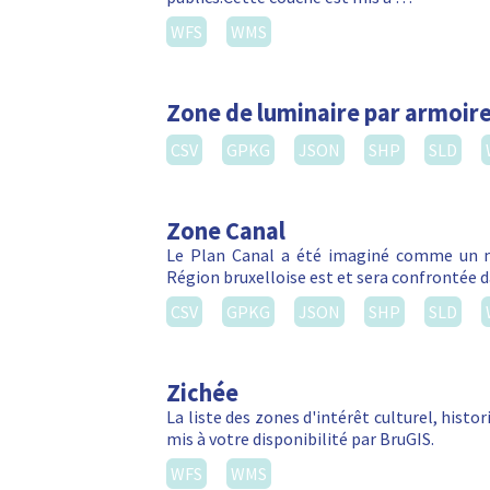
WFS
WMS
Zone de luminaire par armoire
CSV
GPKG
JSON
SHP
SLD
Zone Canal
Le Plan Canal a été imaginé comme un m
Région bruxelloise est et sera confrontée da
CSV
GPKG
JSON
SHP
SLD
Zichée
La liste des zones d'intérêt culturel, hist
mis à votre disponibilité par BruGIS.
WFS
WMS