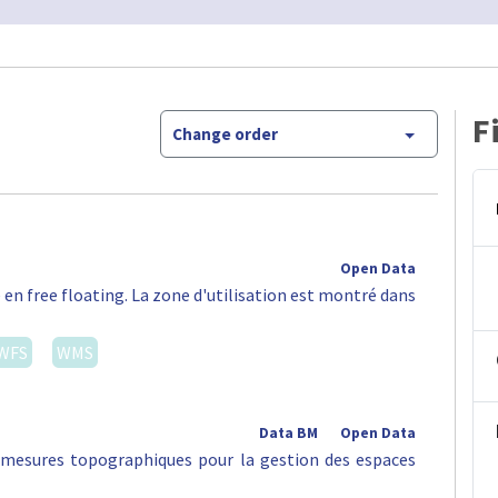
F
Change order
Open Data
 en free floating. La zone d'utilisation est montré dans
WFS
WMS
Data BM
Open Data
s mesures topographiques pour la gestion des espaces