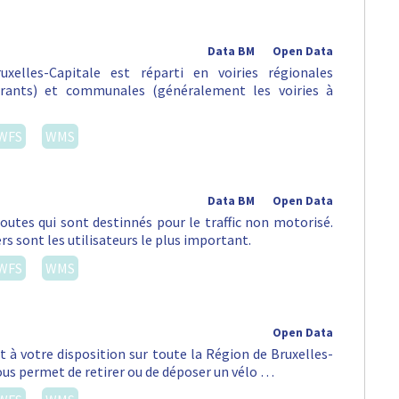
Data BM
Open Data
xelles-Capitale est réparti en voiries régionales
urants) et communales (généralement les voiries à
WFS
WMS
Data BM
Open Data
routes qui sont destinnés pour le traffic non motorisé.
rs sont les utilisateurs le plus important.
WFS
WMS
Open Data
st à votre disposition sur toute la Région de Bruxelles-
vous permet de retirer ou de déposer un vélo …