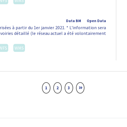
WFS
WMS
Data BM
Open Data
isées à partir du 1er janvier 2021. * L'information sera
voiries détaillé (le réseau actuel a été volontairement
WFS
WMS
1
2
3