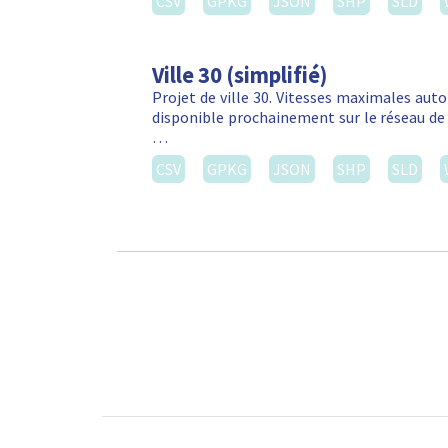
CSV
GPKG
JSON
SHP
SLD
Ville 30 (simplifié)
Projet de ville 30. Vitesses maximales autor
disponible prochainement sur le réseau de 
…
CSV
GPKG
JSON
SHP
SLD