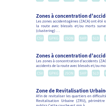
Zones à concentration d'acci
Les zones accidentogènes (ZACA) ont été ide
la route avec blessés et/ou morts sur
(clustering) …
CSV
GPKG
JSON
SHP
SLD
Zones à concentration d'acci
Les zones à concentration d'accidents (ZACA
accidents de la route avec blessés et/ou m
CSV
GPKG
JSON
SHP
SLD
Zone de Revitalisation Urbain
Afin de revitaliser les quartiers en difficu
Revitalisation Urbaine (ZRU), périmètre 
publics.Cette couche est mis à …