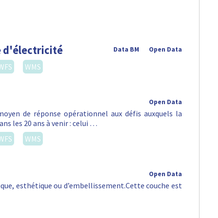
 d'électricité
Data BM
Open Data
WFS
WMS
Open Data
oyen de réponse opérationnel aux défis auxquels la
ns les 20 ans à venir : celui …
WFS
WMS
Open Data
orique, esthétique ou d’embellissement.Cette couche est