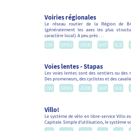
Voiries régionales
Le réseau routier de la Région de Bru
(généralement les axes les plus struct
caractère local). A peu près …
CSV
GPKG
JSON
SHP
SLD
Voies lentes - Stapas
Les voies lentes sont des sentiers ou des 
Des promeneurs, des cyclistes et des cavalie
CSV
GPKG
JSON
SHP
SLD
Villo!
Le système de vélo en libre-service Villo e
Capitale. Simple d'utilisation, le système 