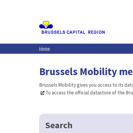
Aller
au
contenu
principal
Home
Brussels Mobility m
Brussels Mobility gives you access to its da
To access the official datastore of the Br
Search