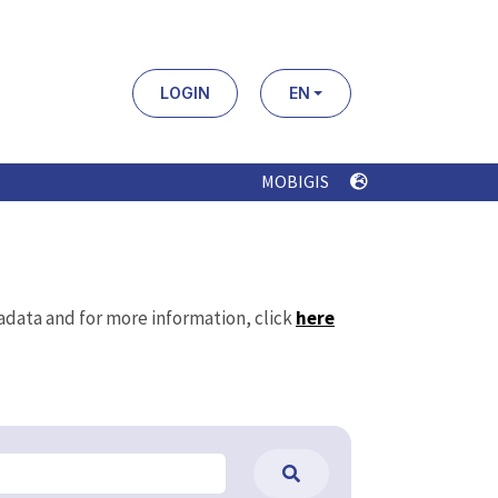
LOGIN
EN
MOBIGIS
tadata and for more information, click
here