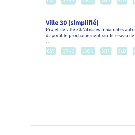
CSV
GPKG
JSON
SHP
SLD
Ville 30 (simplifié)
Projet de ville 30. Vitesses maximales autor
disponible prochainement sur le réseau de 
…
CSV
GPKG
JSON
SHP
SLD