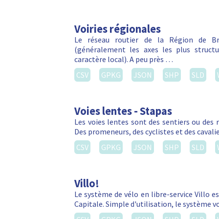
Voiries régionales
Le réseau routier de la Région de Bru
(généralement les axes les plus struct
caractère local). A peu près …
CSV
GPKG
JSON
SHP
SLD
Voies lentes - Stapas
Les voies lentes sont des sentiers ou des 
Des promeneurs, des cyclistes et des cavalie
CSV
GPKG
JSON
SHP
SLD
Villo!
Le système de vélo en libre-service Villo e
Capitale. Simple d'utilisation, le système 