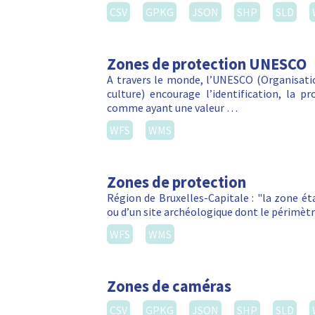
CSV
GPKG
JSON
SHP
SLD
Zones de protection UNESCO
A travers le monde, l’UNESCO (Organisatio
culture) encourage l’identification, la p
comme ayant une valeur …
WFS
WMS
Zones de protection
Région de Bruxelles-Capitale : "la zone é
ou d’un site archéologique dont le périmètr
WFS
WMS
Zones de caméras
CSV
GPKG
JSON
SHP
SLD