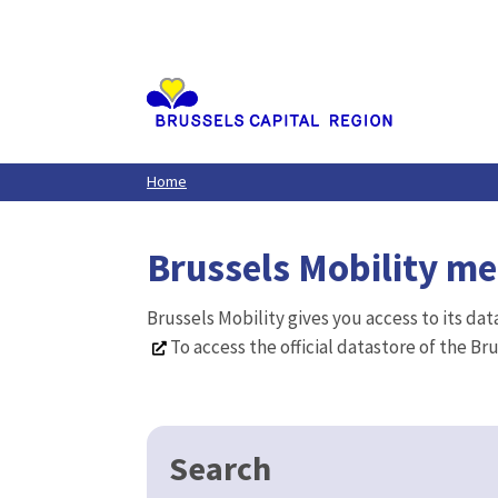
Aller
au
contenu
principal
Home
Brussels Mobility m
Brussels Mobility gives you access to its da
To access the official datastore of the Br
Search