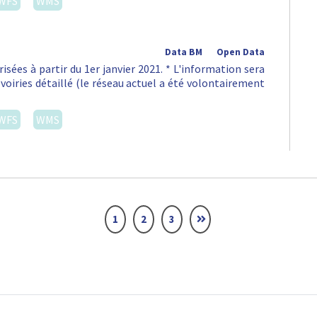
WFS
WMS
Data BM
Open Data
isées à partir du 1er janvier 2021. * L'information sera
voiries détaillé (le réseau actuel a été volontairement
WFS
WMS
1
2
3