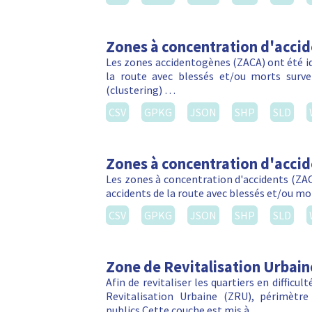
Zones à concentration d'acci
Les zones accidentogènes (ZACA) ont été ide
la route avec blessés et/ou morts sur
(clustering) …
CSV
GPKG
JSON
SHP
SLD
Zones à concentration d'acci
Les zones à concentration d'accidents (ZACA
accidents de la route avec blessés et/ou m
CSV
GPKG
JSON
SHP
SLD
Zone de Revitalisation Urbain
Afin de revitaliser les quartiers en difficu
Revitalisation Urbaine (ZRU), périmètre 
publics.Cette couche est mis à …