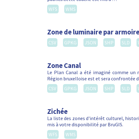
WFS
WMS
Zone de luminaire par armoire
CSV
GPKG
JSON
SHP
SLD
Zone Canal
Le Plan Canal a été imaginé comme un m
Région bruxelloise est et sera confrontée da
CSV
GPKG
JSON
SHP
SLD
Zichée
La liste des zones d'intérêt culturel, hist
mis à votre disponibilité par BruGIS.
WFS
WMS