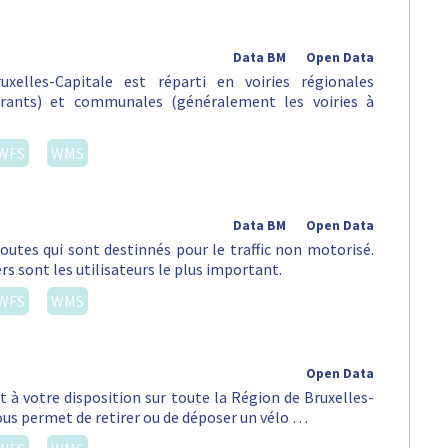
Data BM
Open Data
xelles-Capitale est réparti en voiries régionales
urants) et communales (généralement les voiries à
WFS
WMS
Data BM
Open Data
routes qui sont destinnés pour le traffic non motorisé.
rs sont les utilisateurs le plus important.
WFS
WMS
Open Data
st à votre disposition sur toute la Région de Bruxelles-
vous permet de retirer ou de déposer un vélo …