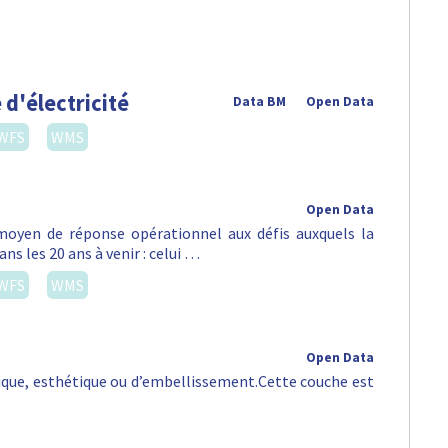
 d'électricité
Data BM
Open Data
WFS
WMS
Open Data
oyen de réponse opérationnel aux défis auxquels la
ns les 20 ans à venir : celui …
WFS
WMS
Open Data
orique, esthétique ou d’embellissement.Cette couche est