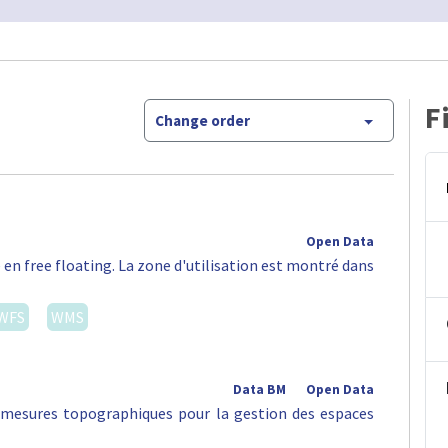
F
Change order
Open Data
 en free floating. La zone d'utilisation est montré dans
WFS
WMS
Data BM
Open Data
s mesures topographiques pour la gestion des espaces