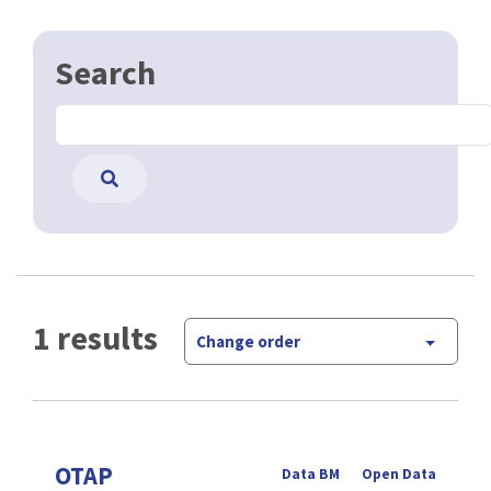
Search
1 results
Change order
OTAP
Data BM
Open Data