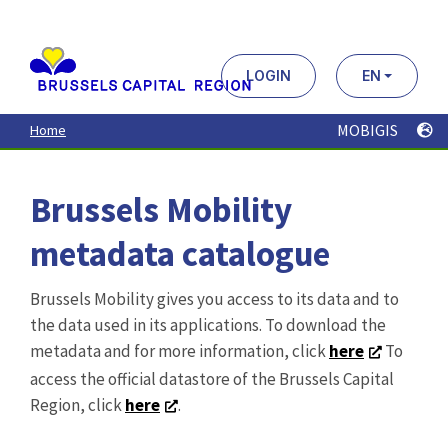
Aller
au
contenu
principal
LOGIN
EN
MOBIGIS
Home
Brussels Mobility
metadata catalogue
Brussels Mobility gives you access to its data and to
the data used in its applications. To download the
metadata and for more information, click
here
To
access the official datastore of the Brussels Capital
Region, click
here
.