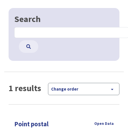
Search
1 results
Change order
Point postal
Open Data