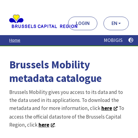
Aller
au
contenu
principal
LOGIN
EN
MOBIGIS
Home
Brussels Mobility
metadata catalogue
Brussels Mobility gives you access to its data and to
the data used in its applications. To download the
metadata and for more information, click
here
To
access the official datastore of the Brussels Capital
Region, click
here
.