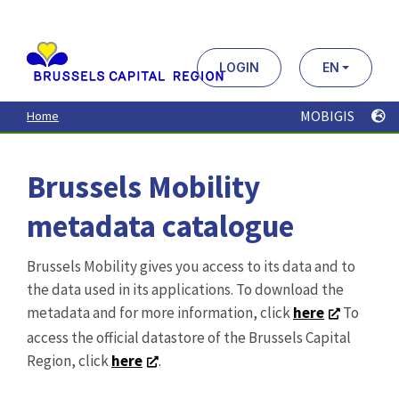
Aller
au
contenu
principal
LOGIN
EN
MOBIGIS
Home
Brussels Mobility
metadata catalogue
Brussels Mobility gives you access to its data and to
the data used in its applications. To download the
metadata and for more information, click
here
To
access the official datastore of the Brussels Capital
Region, click
here
.