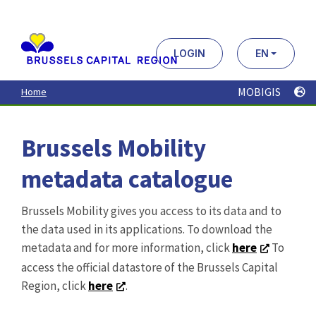
Aller
au
contenu
principal
LOGIN
EN
MOBIGIS
Home
Brussels Mobility
metadata catalogue
Brussels Mobility gives you access to its data and to
the data used in its applications. To download the
metadata and for more information, click
here
To
access the official datastore of the Brussels Capital
Region, click
here
.