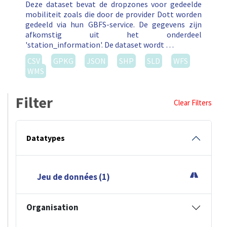
Deze dataset bevat de dropzones voor gedeelde
mobiliteit zoals die door de provider Dott worden
gedeeld via hun GBFS-service. De gegevens zijn
afkomstig uit het onderdeel
'station_information'. De dataset wordt …
CSV
GPKG
JSON
SHP
SLD
WFS
WMS
Filter
Clear Filters
Datatypes
Jeu de données (1)
Organisation