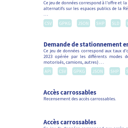
Ce jeu de données correspond à l'offre et 
alternatifs sur les espaces publics de la R
…
CSV
GPKG
JSON
SHP
SLD
Demande de stationnement en
Ce jeu de données correspond aux taux d
2023 opérée par les différents modes d
motorisés, camions, autres) …
API
CSV
GPKG
JSON
SHP
Accès carrossables
Recensement des accès carrossables.
Accès carrossables