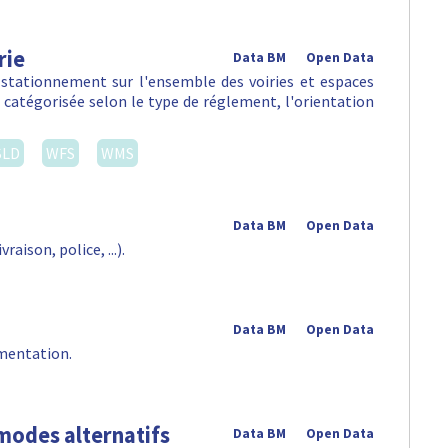
rie
Data BM
Open Data
 stationnement sur l'ensemble des voiries et espaces
, catégorisée selon le type de réglement, l'orientation
SLD
WFS
WMS
Data BM
Open Data
aison, police, ...).
Data BM
Open Data
mentation.
modes alternatifs
Data BM
Open Data