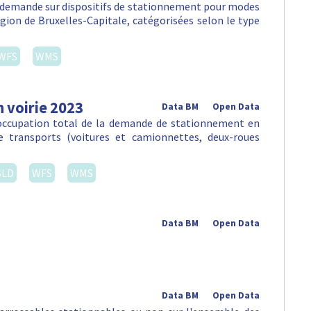
la demande sur dispositifs de stationnement pour modes
égion de Bruxelles-Capitale, catégorisées selon le type
WFS
WMS
 voirie 2023
Data BM
Open Data
'occupation total de la demande de stationnement en
e transports (voitures et camionnettes, deux-roues
SLD
WFS
WMS
Data BM
Open Data
Data BM
Open Data