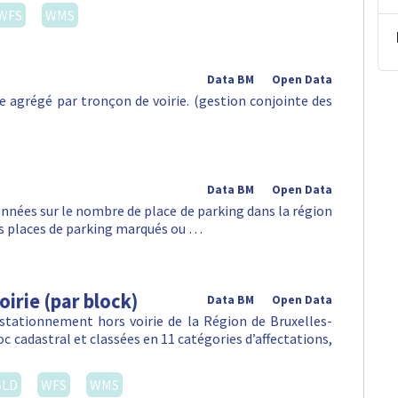
WFS
WMS
Data BM
Open Data
 agrégé par tronçon de voirie. (gestion conjointe des
Data BM
Open Data
nnées sur le nombre de place de parking dans la région
les places de parking marqués ou …
irie (par block)
Data BM
Open Data
 stationnement hors voirie de la Région de Bruxelles-
c cadastral et classées en 11 catégories d’affectations,
SLD
WFS
WMS