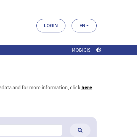
LOGIN
EN
MOBIGIS
tadata and for more information, click
here