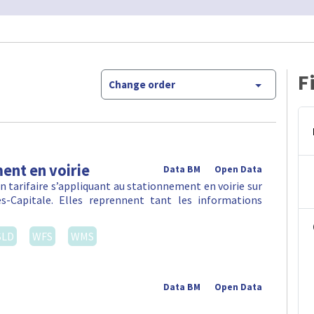
F
Change order
ent en voirie
Data BM
Open Data
 tarifaire s’appliquant au stationnement en voirie sur
-Capitale. Elles reprennent tant les informations
SLD
WFS
WMS
Data BM
Open Data