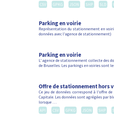
CSV
GPKG
JSON
SHP
SLD
Parking en voirie
Représentation du stationnement en voirie
données avec l'agence de stationnement)
Parking en voirie
L' agence de stationnement collecte des do
de Bruxelles. Les parkings en voiries sont 
Offre de stationnement hors vo
Ce jeu de données correspond à l'offre de
Capitale. Les données sont agrégées par blo
lorsque …
API
CSV
GPKG
JSON
SHP