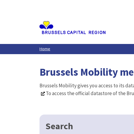
Aller
au
contenu
principal
Home
Brussels Mobility m
Brussels Mobility gives you access to its da
To access the official datastore of the Br
Search