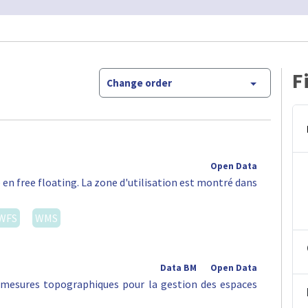
F
Change order
Open Data
 en free floating. La zone d'utilisation est montré dans
WFS
WMS
Data BM
Open Data
s mesures topographiques pour la gestion des espaces