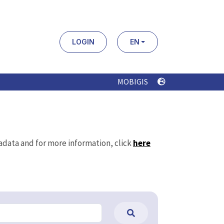
LOGIN
EN
MOBIGIS
tadata and for more information, click
here