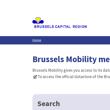
Aller
au
contenu
principal
Home
Brussels Mobility m
Brussels Mobility gives you access to its da
To access the official datastore of the Br
Search