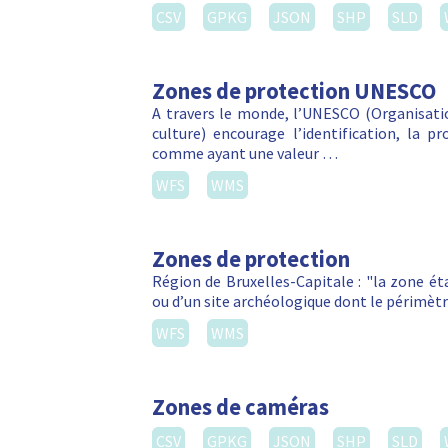
CSV
GPKG
JSON
SHP
SLD
Zones de protection UNESCO
A travers le monde, l’UNESCO (Organisatio
culture) encourage l’identification, la p
comme ayant une valeur …
WFS
WMS
Zones de protection
Région de Bruxelles-Capitale : "la zone é
ou d’un site archéologique dont le périmètr
WFS
WMS
Zones de caméras
CSV
GPKG
JSON
SHP
SLD