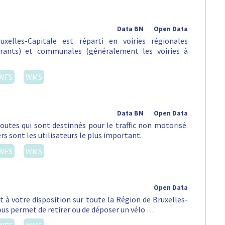
Data BM
Open Data
xelles-Capitale est réparti en voiries régionales
urants) et communales (généralement les voiries à
WFS
WMS
Data BM
Open Data
routes qui sont destinnés pour le traffic non motorisé.
rs sont les utilisateurs le plus important.
WFS
WMS
Open Data
st à votre disposition sur toute la Région de Bruxelles-
vous permet de retirer ou de déposer un vélo …