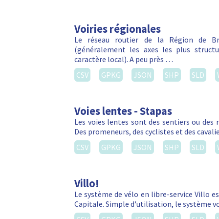
Voiries régionales
Le réseau routier de la Région de Bru
(généralement les axes les plus struct
caractère local). A peu près …
CSV
GPKG
JSON
SHP
SLD
Voies lentes - Stapas
Les voies lentes sont des sentiers ou des 
Des promeneurs, des cyclistes et des cavalie
CSV
GPKG
JSON
SHP
SLD
Villo!
Le système de vélo en libre-service Villo e
Capitale. Simple d'utilisation, le système 