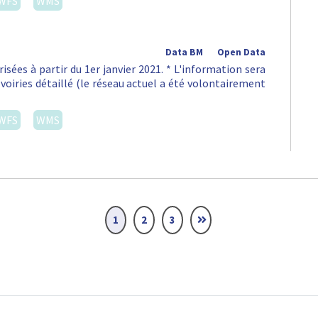
WFS
WMS
Data BM
Open Data
isées à partir du 1er janvier 2021. * L'information sera
voiries détaillé (le réseau actuel a été volontairement
WFS
WMS
1
2
3