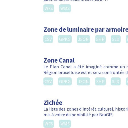
WFS
WMS
Zone de luminaire par armoire
CSV
GPKG
JSON
SHP
SLD
Zone Canal
Le Plan Canal a été imaginé comme un m
Région bruxelloise est et sera confrontée da
CSV
GPKG
JSON
SHP
SLD
Zichée
La liste des zones d'intérêt culturel, hist
mis à votre disponibilité par BruGIS.
WFS
WMS