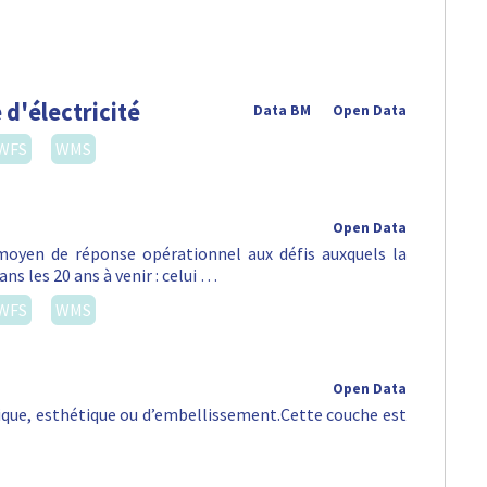
 d'électricité
Data BM
Open Data
WFS
WMS
Open Data
oyen de réponse opérationnel aux défis auxquels la
ns les 20 ans à venir : celui …
WFS
WMS
Open Data
orique, esthétique ou d’embellissement.Cette couche est