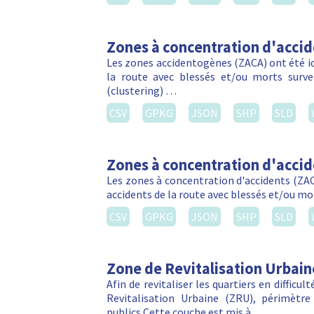
Zones à concentration d'acci
Les zones accidentogènes (ZACA) ont été ide
la route avec blessés et/ou morts sur
(clustering) …
CSV
GPKG
JSON
SHP
SLD
Zones à concentration d'acci
Les zones à concentration d'accidents (ZACA
accidents de la route avec blessés et/ou m
CSV
GPKG
JSON
SHP
SLD
Zone de Revitalisation Urbain
Afin de revitaliser les quartiers en difficu
Revitalisation Urbaine (ZRU), périmètre 
publics.Cette couche est mis à …