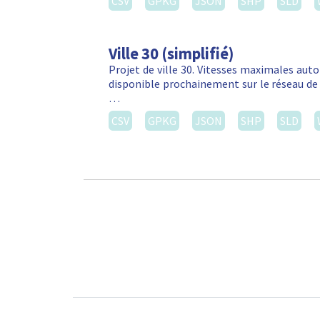
CSV
GPKG
JSON
SHP
SLD
Ville 30 (simplifié)
Projet de ville 30. Vitesses maximales autor
disponible prochainement sur le réseau de 
…
CSV
GPKG
JSON
SHP
SLD