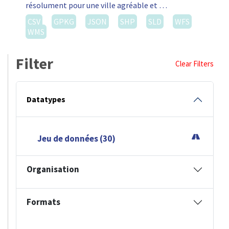
résolument pour une ville agréable et …
CSV
GPKG
JSON
SHP
SLD
WFS
WMS
Filter
Clear Filters
Datatypes
Jeu de données (30)
Organisation
Formats