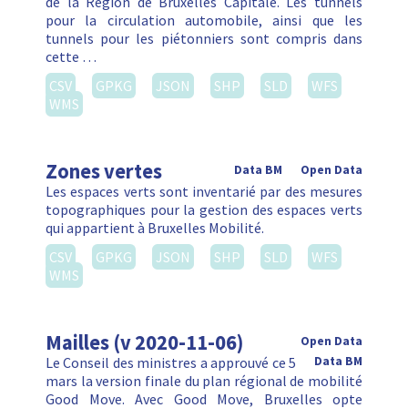
de la Région de Bruxelles Capitale. Les tunnels
pour la circulation automobile, ainsi que les
tunnels pour les piétonniers sont compris dans
cette …
CSV
GPKG
JSON
SHP
SLD
WFS
WMS
Zones vertes
Data BM
Open Data
Les espaces verts sont inventarié par des mesures
topographiques pour la gestion des espaces verts
qui appartient à Bruxelles Mobilité.
CSV
GPKG
JSON
SHP
SLD
WFS
WMS
Mailles (v 2020-11-06)
Open Data
Le Conseil des ministres a approuvé ce 5
Data BM
mars la version finale du plan régional de mobilité
Good Move. Avec Good Move, Bruxelles opte