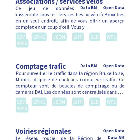
Associations / services vélos
Ce jeu de données
Data BM
Open Data
rassemble tous les services liés au vélo à Bruxelles
en un seul endroit, afin de vous offrir un aperçu
complet en un coup d’œil. Vous y …
CSV
GPKG
JSON
SHP
SLD
WFS
WMS
Comptage trafic
Data BM
Open Data
Pour surveiller le traffic dans la région Bruxelloise,
Mobiris dispose de quelques compteur traffic. Ce
compteur sont de boucles de comptrage ou de
caméras DAI. Les données sont centralisés dans …
CSV
GPKG
JSON
SHP
SLD
WFS
WMS
Voiries régionales
Open Data
Le réseau routier de la Région de
Data BM