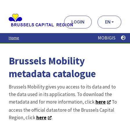
Aller
au
contenu
principal
LOGIN
EN
MOBIGIS
Home
Brussels Mobility
metadata catalogue
Brussels Mobility gives you access to its data and to
the data used in its applications. To download the
metadata and for more information, click
here
To
access the official datastore of the Brussels Capital
Region, click
here
.