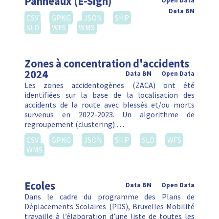
Panneaux (E-Sign)
Open Data
Data BM
CSV
GPKG
JSON
SHP
SLD
WFS
WMS
Zones à concentration d'accidents
2024
Data BM
Open Data
Les zones accidentogènes (ZACA) ont été
identifiées sur la base de la localisation des
accidents de la route avec blessés et/ou morts
survenus en 2022-2023. Un algorithme de
regroupement (clustering) …
CSV
GPKG
JSON
SHP
SLD
WFS
WMS
Ecoles
Data BM
Open Data
Dans le cadre du programme des Plans de
Déplacements Scolaires (PDS), Bruxelles Mobilité
travaille à l’élaboration d’une liste de toutes les