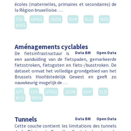
écoles (maternelles, primaires et secondaires) de
la Région bruxelloise. …
CSV
GPKG
JSON
SHP
SLD
WFS
WMS
Aménagements cyclables
De fietsinfrastructuur is
Data BM
Open Data
een aanduiding van de fietspaden, gemarkeerde
fietsstroken, fietsgoten en fiets-/busstroken. De
dataset omvat het volledige grondgebied van het
Brussels Hoofdstedelijk Gewest en geeft zo
nauwkeurig mogelijk de …
API
CSV
GPKG
JSON
SHP
SLD
WFS
WMS
Tunnels
Data BM
Open Data
Cette couche contient les limitations des tunnels