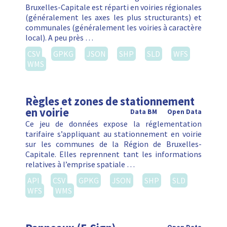
Bruxelles-Capitale est réparti en voiries régionales
(généralement les axes les plus structurants) et
communales (généralement les voiries à caractère
local). A peu près …
CSV
GPKG
JSON
SHP
SLD
WFS
WMS
Règles et zones de stationnement
en voirie
Data BM
Open Data
Ce jeu de données expose la réglementation
tarifaire s’appliquant au stationnement en voirie
sur les communes de la Région de Bruxelles-
Capitale. Elles reprennent tant les informations
relatives à l’emprise spatiale …
API
CSV
GPKG
JSON
SHP
SLD
WFS
WMS