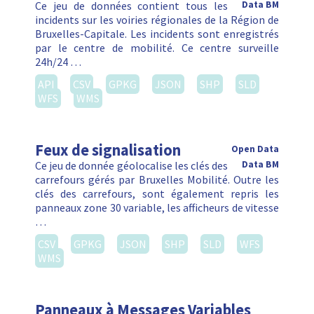
Ce jeu de données contient tous les
Data BM
incidents sur les voiries régionales de la Région de
Bruxelles-Capitale. Les incidents sont enregistrés
par le centre de mobilité. Ce centre surveille
24h/24 …
API
CSV
GPKG
JSON
SHP
SLD
WFS
WMS
Feux de signalisation
Open Data
Ce jeu de donnée géolocalise les clés des
Data BM
carrefours gérés par Bruxelles Mobilité. Outre les
clés des carrefours, sont également repris les
panneaux zone 30 variable, les afficheurs de vitesse
…
CSV
GPKG
JSON
SHP
SLD
WFS
WMS
Panneaux à Messages Variables