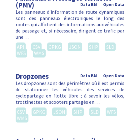
(PMV)
Data BM
Open Data
Les panneaux d'information de route dynamiques
sont des panneaux électroniques le long des
routes qui affichent des informations aux véhicules
de passage et, si nécessaire, dirigent ce trafic par
une …
API
CSV
GPKG
JSON
SHP
SLD
WFS
WMS
Dropzones
Data BM
Open Data
Les dropzones sont des périmètres où il est permis
de stationner les véhicules des services de
cyclopartage en flotte libre ; à savoir les vélos,
trottinettes et scooters partagés en …
CSV
GPKG
JSON
SHP
SLD
WFS
WMS