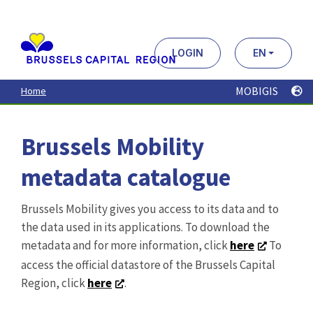
Aller
au
contenu
principal
LOGIN
EN
MOBIGIS
Home
Brussels Mobility
metadata catalogue
Brussels Mobility gives you access to its data and to
the data used in its applications. To download the
metadata and for more information, click
here
To
access the official datastore of the Brussels Capital
Region, click
here
.