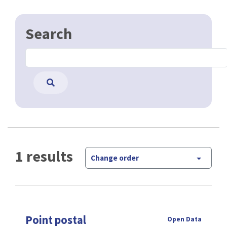
Search
1 results
Change order
Point postal
Open Data