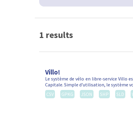
1 results
Villo!
Le système de vélo en libre-service Villo e
Capitale. Simple d'utilisation, le système 
CSV
GPKG
JSON
SHP
SLD