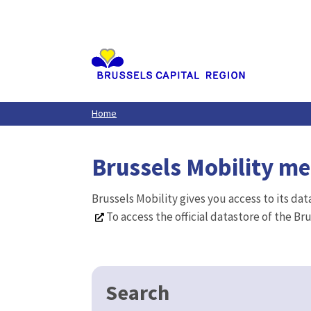
Aller
au
contenu
principal
Home
Brussels Mobility m
Brussels Mobility gives you access to its da
To access the official datastore of the Br
Search