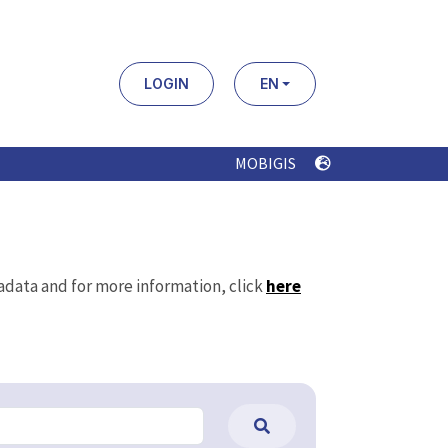
LOGIN
EN
MOBIGIS
tadata and for more information, click
here