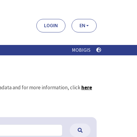
LOGIN
EN
MOBIGIS
tadata and for more information, click
here