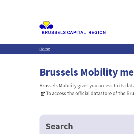
Aller
au
contenu
principal
Home
Brussels Mobility m
Brussels Mobility gives you access to its da
To access the official datastore of the Br
Search