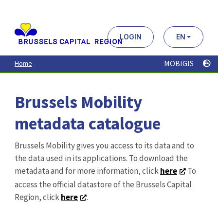
Aller
au
contenu
principal
LOGIN
EN
MOBIGIS
Home
Brussels Mobility
metadata catalogue
Brussels Mobility gives you access to its data and to
the data used in its applications. To download the
metadata and for more information, click
here
To
access the official datastore of the Brussels Capital
Region, click
here
.