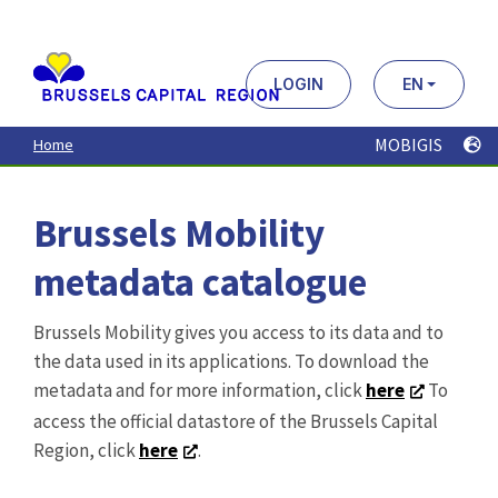
Aller
au
contenu
principal
LOGIN
EN
MOBIGIS
Home
Brussels Mobility
metadata catalogue
Brussels Mobility gives you access to its data and to
the data used in its applications. To download the
metadata and for more information, click
here
To
access the official datastore of the Brussels Capital
Region, click
here
.