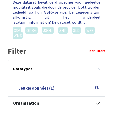
Deze dataset bevat de dropzones voor gedeelde
mobiliteit zoals die door de provider Dott worden
gedeeld via hun GBFS-service. De gegevens zijn
afkomstig uit het onderdeel
'station_information'. De dataset wordt …
CSV
GPKG
JSON
SHP
SLD
WFS
WMS
Filter
Clear Filters
Datatypes
Jeu de données (1)
Organisation