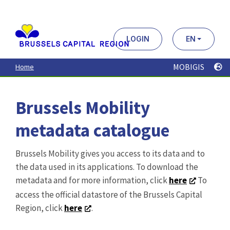
Aller
au
contenu
principal
LOGIN
EN
MOBIGIS
Home
Brussels Mobility
metadata catalogue
Brussels Mobility gives you access to its data and to
the data used in its applications. To download the
metadata and for more information, click
here
To
access the official datastore of the Brussels Capital
Region, click
here
.