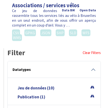
Associations / services vélos
Ce jeu de données
Data BM
Open Data
rassemble tous les services liés au vélo à Bruxelles
en un seul endroit, afin de vous offrir un aperçu
complet en un coup d’œil. Vous y …
CSV
GPKG
JSON
SHP
SLD
WFS
WMS
Filter
Clear Filters
Datatypes
Jeu de données (10)
Publication (1)