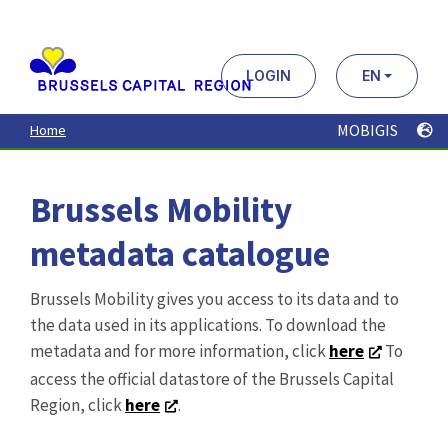
Aller
au
contenu
principal
LOGIN
EN
MOBIGIS
Home
Brussels Mobility
metadata catalogue
Brussels Mobility gives you access to its data and to
the data used in its applications. To download the
metadata and for more information, click
here
To
access the official datastore of the Brussels Capital
Region, click
here
.