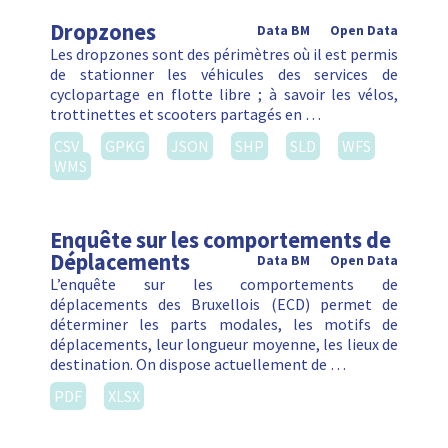
Dropzones
Data BM
Open Data
Les dropzones sont des périmètres où il est permis
de stationner les véhicules des services de
cyclopartage en flotte libre ; à savoir les vélos,
trottinettes et scooters partagés en …
CSV
GPKG
JSON
SHP
SLD
WFS
WMS
Enquête sur les comportements de
Déplacements
Data BM
Open Data
L’enquête sur les comportements de
déplacements des Bruxellois (ECD) permet de
déterminer les parts modales, les motifs de
déplacements, leur longueur moyenne, les lieux de
destination. On dispose actuellement de …
PDF
XLSX