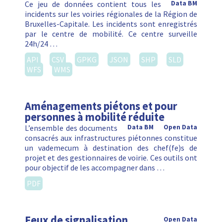
Ce jeu de données contient tous les
Data BM
incidents sur les voiries régionales de la Région de
Bruxelles-Capitale. Les incidents sont enregistrés
par le centre de mobilité. Ce centre surveille
24h/24 …
API
CSV
GPKG
JSON
SHP
SLD
WFS
WMS
Aménagements piétons et pour
personnes à mobilité réduite
L’ensemble des documents
Data BM
Open Data
consacrés aux infrastructures piétonnes constitue
un vademecum à destination des chef(fe)s de
projet et des gestionnaires de voirie. Ces outils ont
pour objectif de les accompagner dans …
PDF
Feux de signalisation
Open Data