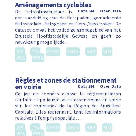
Aménagements cyclables
De fietsinfrastructuur is
Data BM
Open Data
een aanduiding van de fietspaden, gemarkeerde
fietsstroken, fietsgoten en fiets-/busstroken. De
dataset omvat het volledige grondgebied van het
Brussels Hoofdstedelijk Gewest en geeft zo
nauwkeurig mogelijk de …
API
CSV
GPKG
JSON
SHP
SLD
WFS
WMS
Règles et zones de stationnement
en voirie
Data BM
Open Data
Ce jeu de données expose la réglementation
tarifaire s’appliquant au stationnement en voirie
sur les communes de la Région de Bruxelles-
Capitale. Elles reprennent tant les informations
relatives à l’emprise spatiale …
API
CSV
GPKG
JSON
SHP
SLD
WFS
WMS