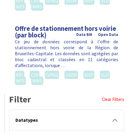
API
CSV
GPKG
JSON
SHP
SLD
WFS
WMS
Offre de stationnement hors voirie
(par block)
Data BM
Open Data
Ce jeu de données correspond à l'offre de
stationnement hors voirie de la Région de
Bruxelles-Capitale. Les données sont agrégées par
bloc cadastral et classées en 11 catégories
d’affectations, lorsque …
API
CSV
GPKG
JSON
SHP
SLD
WFS
WMS
Filter
Clear Filters
Datatypes