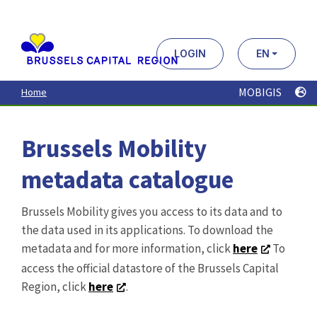
Aller
au
contenu
principal
LOGIN
EN
MOBIGIS
Home
Brussels Mobility
metadata catalogue
Brussels Mobility gives you access to its data and to
the data used in its applications. To download the
metadata and for more information, click
here
To
access the official datastore of the Brussels Capital
Region, click
here
.