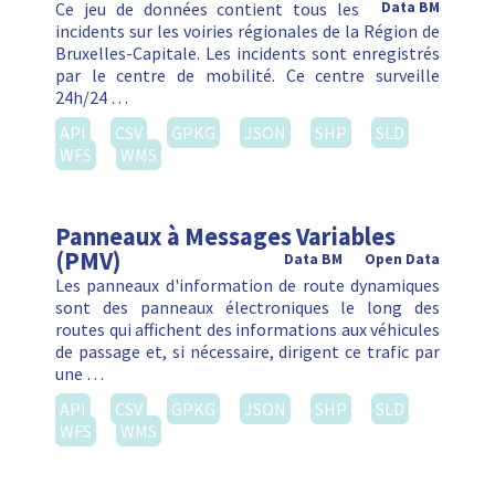
Ce jeu de données contient tous les
Data BM
incidents sur les voiries régionales de la Région de
Bruxelles-Capitale. Les incidents sont enregistrés
par le centre de mobilité. Ce centre surveille
24h/24 …
API
CSV
GPKG
JSON
SHP
SLD
WFS
WMS
Panneaux à Messages Variables
(PMV)
Data BM
Open Data
Les panneaux d'information de route dynamiques
sont des panneaux électroniques le long des
routes qui affichent des informations aux véhicules
de passage et, si nécessaire, dirigent ce trafic par
une …
API
CSV
GPKG
JSON
SHP
SLD
WFS
WMS