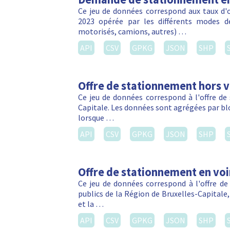
Ce jeu de données correspond aux taux d
2023 opérée par les différents modes d
motorisés, camions, autres) …
API
CSV
GPKG
JSON
SHP
Offre de stationnement hors vo
Ce jeu de données correspond à l'offre de
Capitale. Les données sont agrégées par blo
lorsque …
API
CSV
GPKG
JSON
SHP
Offre de stationnement en voi
Ce jeu de données correspond à l'offre de
publics de la Région de Bruxelles-Capitale
et la …
API
CSV
GPKG
JSON
SHP