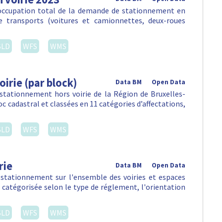
'occupation total de la demande de stationnement en
e transports (voitures et camionnettes, deux-roues
SLD
WFS
WMS
irie (par block)
Data BM
Open Data
 stationnement hors voirie de la Région de Bruxelles-
c cadastral et classées en 11 catégories d’affectations,
SLD
WFS
WMS
rie
Data BM
Open Data
 stationnement sur l'ensemble des voiries et espaces
, catégorisée selon le type de réglement, l'orientation
SLD
WFS
WMS