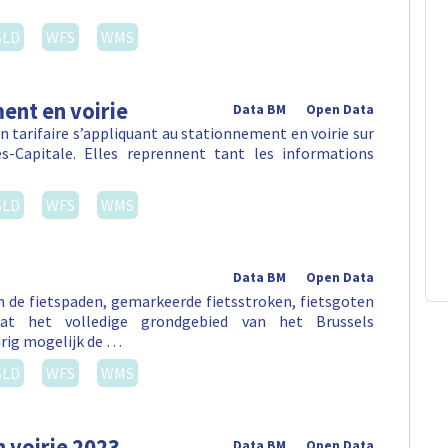
SLD
WFS
WMS
ent en voirie
Data BM
Open Data
 tarifaire s’appliquant au stationnement en voirie sur
-Capitale. Elles reprennent tant les informations
SLD
WFS
WMS
Data BM
Open Data
an de fietspaden, gemarkeerde fietsstroken, fietsgoten
vat het volledige grondgebied van het Brussels
rig mogelijk de …
SLD
WFS
WMS
 voirie 2023
Data BM
Open Data