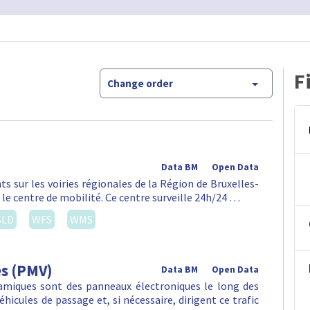
F
Change order
Data BM
Open Data
ts sur les voiries régionales de la Région de Bruxelles-
 le centre de mobilité. Ce centre surveille 24h/24 …
SLD
WFS
WMS
es (PMV)
Data BM
Open Data
amiques sont des panneaux électroniques le long des
hicules de passage et, si nécessaire, dirigent ce trafic