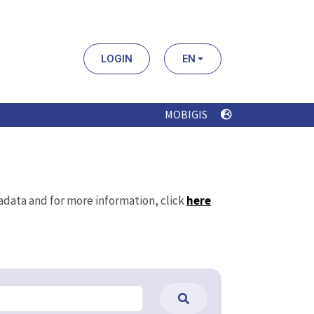
LOGIN
EN
MOBIGIS
tadata and for more information, click
here