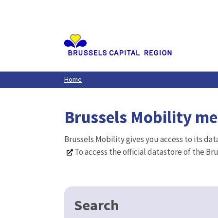
Aller
au
contenu
principal
Home
Brussels Mobility m
Brussels Mobility gives you access to its da
To access the official datastore of the Br
Search