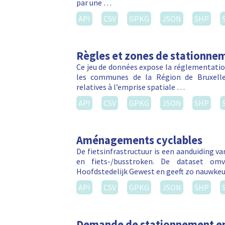
par une …
API
CSV
GPKG
JSON
SHP
Règles et zones de stationnem
Ce jeu de données expose la réglementation
les communes de la Région de Bruxelles
relatives à l’emprise spatiale …
API
CSV
GPKG
JSON
SHP
Aménagements cyclables
De fietsinfrastructuur is een aanduiding v
en fiets-/busstroken. De dataset om
Hoofdstedelijk Gewest en geeft zo nauwkeu
API
CSV
GPKG
JSON
SHP
Demande de stationnement en