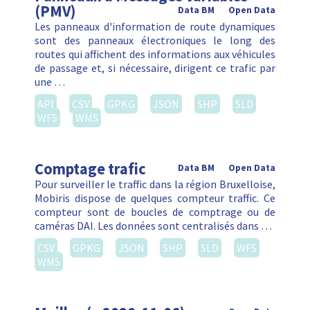
(PMV)
Data BM
Open Data
Les panneaux d'information de route dynamiques
sont des panneaux électroniques le long des
routes qui affichent des informations aux véhicules
de passage et, si nécessaire, dirigent ce trafic par
une …
API
CSV
GPKG
JSON
SHP
SLD
WFS
WMS
Comptage trafic
Data BM
Open Data
Pour surveiller le traffic dans la région Bruxelloise,
Mobiris dispose de quelques compteur traffic. Ce
compteur sont de boucles de comptrage ou de
caméras DAI. Les données sont centralisés dans …
CSV
GPKG
JSON
SHP
SLD
WFS
WMS