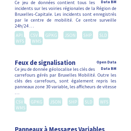
Ce jeu de données contient tous les
Data BM
incidents sur les voiries régionales de la Région de
Bruxelles-Capitale. Les incidents sont enregistrés
par le centre de mobilité. Ce centre surveille
24h/24 …
API
CSV
GPKG
JSON
SHP
SLD
WFS
WMS
Feux de signalisation
Open Data
Ce jeu de donnée géolocalise les clés des
Data BM
carrefours gérés par Bruxelles Mobilité. Outre les
clés des carrefours, sont également repris les
panneaux zone 30 variable, les afficheurs de vitesse
…
CSV
GPKG
JSON
SHP
SLD
WFS
WMS
Panneaux à Messages Variables