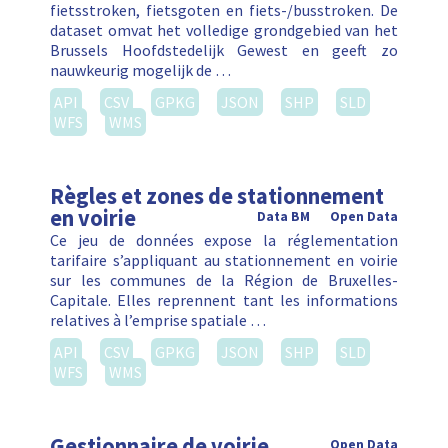
fietsstroken, fietsgoten en fiets-/busstroken. De
dataset omvat het volledige grondgebied van het
Brussels Hoofdstedelijk Gewest en geeft zo
nauwkeurig mogelijk de …
API
CSV
GPKG
JSON
SHP
SLD
WFS
WMS
Règles et zones de stationnement
en voirie
Data BM
Open Data
Ce jeu de données expose la réglementation
tarifaire s’appliquant au stationnement en voirie
sur les communes de la Région de Bruxelles-
Capitale. Elles reprennent tant les informations
relatives à l’emprise spatiale …
API
CSV
GPKG
JSON
SHP
SLD
WFS
WMS
Gestionnaire de voirie
Open Data