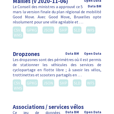
Mailles (v 2020-11-06)
Open Data
Le Conseil des ministres a approuvé ce 5
Data BM
mars la version finale du plan régional de mobilité
Good Move. Avec Good Move, Bruxelles opte
résolument pour une ville agréable et …
CSV
GPKG
JSON
SHP
SLD
WFS
WMS
Dropzones
Data BM
Open Data
Les dropzones sont des périmètres où il est permis
de stationner les véhicules des services de
cyclopartage en flotte libre ; à savoir les vélos,
trottinettes et scooters partagés en …
CSV
GPKG
JSON
SHP
SLD
WFS
WMS
Associations / services vélos
Ce jeu de données
Data BM
Open Data