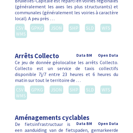
Bruxelles-Capitale est réparti en voiries régionales
(généralement les axes les plus structurants) et
communales (généralement les voiries à caractère
local). A peu près …
CSV
GPKG
JSON
SHP
SLD
WFS
WMS
Arrêts Collecto
Data BM
Open Data
Ce jeu de donnée géolocalise les arrêts Collecto.
Collecto est un service de taxis collectifs
disponible 7j/7 entre 23 heures et 6 heures du
matin sur tout le territoire de …
CSV
GPKG
JSON
SHP
SLD
WFS
WMS
Aménagements cyclables
De fietsinfrastructuur is
Data BM
Open Data
een aanduiding van de fietspaden, gemarkeerde