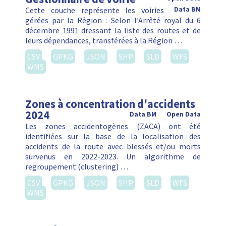
Cette couche représente les voiries
Data BM
gérées par la Région : Selon l’Arrêté royal du 6
décembre 1991 dressant la liste des routes et de
leurs dépendances, transférées à la Région …
CSV
GPKG
JSON
SHP
SLD
WFS
WMS
Zones à concentration d'accidents
2024
Data BM
Open Data
Les zones accidentogènes (ZACA) ont été
identifiées sur la base de la localisation des
accidents de la route avec blessés et/ou morts
survenus en 2022-2023. Un algorithme de
regroupement (clustering) …
CSV
GPKG
JSON
SHP
SLD
WFS
WMS