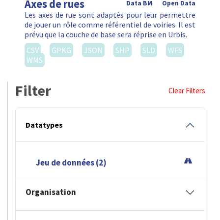
Axes de rues
Data BM
Open Data
Les axes de rue sont adaptés pour leur permettre
de jouer un rôle comme référentiel de voiries. Il est
prévu que la couche de base sera réprise en Urbis.
CSV
GPKG
JSON
SHP
SLD
WFS
WMS
Filter
Clear Filters
Datatypes
Jeu de données (2)
Organisation