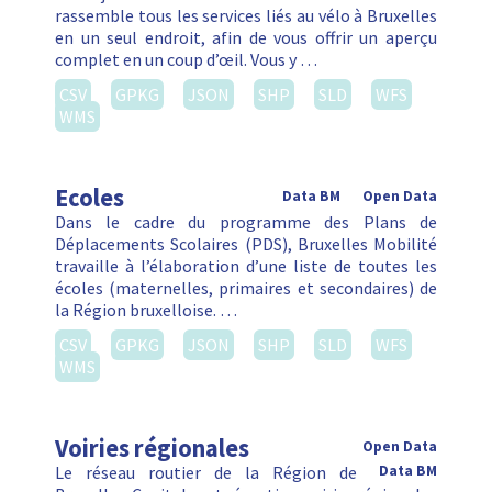
rassemble tous les services liés au vélo à Bruxelles
en un seul endroit, afin de vous offrir un aperçu
complet en un coup d’œil. Vous y …
CSV
GPKG
JSON
SHP
SLD
WFS
WMS
Ecoles
Data BM
Open Data
Dans le cadre du programme des Plans de
Déplacements Scolaires (PDS), Bruxelles Mobilité
travaille à l’élaboration d’une liste de toutes les
écoles (maternelles, primaires et secondaires) de
la Région bruxelloise. …
CSV
GPKG
JSON
SHP
SLD
WFS
WMS
Voiries régionales
Open Data
Le réseau routier de la Région de
Data BM