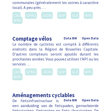
communales (généralement les voiries à caractère
local). A peu près …
CSV
GPKG
JSON
SHP
SLD
WFS
WMS
Comptage vélos
Data BM
Open Data
Le nombre de cyclistes est compté à différents
endroits dans la Région de Bruxelles Capitale.
D'autres compteurs seront ajoutés durant les
prochaines années. Vous pouvez utiliser l’API ou les
services …
CSV
GPKG
JSON
SHP
SLD
WFS
WMS
Aménagements cyclables
De fietsinfrastructuur is
Data BM
Open Data
een aanduiding van de fietspaden, gemarkeerde
fietsstroken, fietsgoten en fiets-/busstroken. De