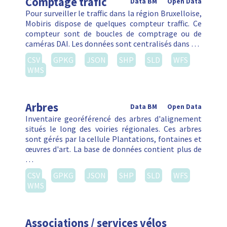
Comptage trafic
Data BM
Open Data
Pour surveiller le traffic dans la région Bruxelloise,
Mobiris dispose de quelques compteur traffic. Ce
compteur sont de boucles de comptrage ou de
caméras DAI. Les données sont centralisés dans …
CSV
GPKG
JSON
SHP
SLD
WFS
WMS
Arbres
Data BM
Open Data
Inventaire georéférencé des arbres d'alignement
situés le long des voiries régionales. Ces arbres
sont gérés par la cellule Plantations, fontaines et
œuvres d'art. La base de données contient plus de
…
CSV
GPKG
JSON
SHP
SLD
WFS
WMS
Associations / services vélos