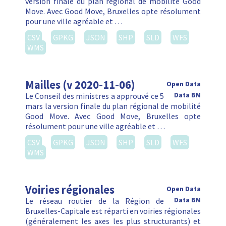
version finale du plan régional de mobilité Good
Move. Avec Good Move, Bruxelles opte résolument
pour une ville agréable et …
CSV
GPKG
JSON
SHP
SLD
WFS
WMS
Mailles (v 2020-11-06)
Open Data
Le Conseil des ministres a approuvé ce 5
Data BM
mars la version finale du plan régional de mobilité
Good Move. Avec Good Move, Bruxelles opte
résolument pour une ville agréable et …
CSV
GPKG
JSON
SHP
SLD
WFS
WMS
Voiries régionales
Open Data
Le réseau routier de la Région de
Data BM
Bruxelles-Capitale est réparti en voiries régionales
(généralement les axes les plus structurants) et