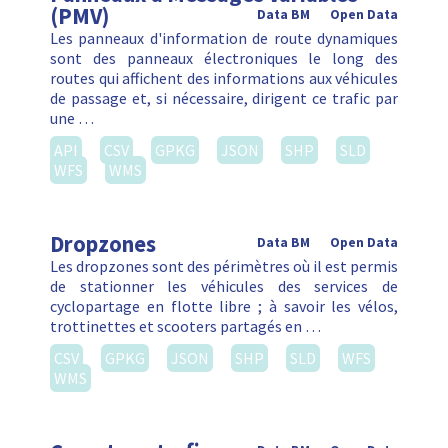
(PMV)
Data BM
Open Data
Les panneaux d'information de route dynamiques
sont des panneaux électroniques le long des
routes qui affichent des informations aux véhicules
de passage et, si nécessaire, dirigent ce trafic par
une …
API
CSV
GPKG
JSON
SHP
SLD
WFS
WMS
Dropzones
Data BM
Open Data
Les dropzones sont des périmètres où il est permis
de stationner les véhicules des services de
cyclopartage en flotte libre ; à savoir les vélos,
trottinettes et scooters partagés en …
CSV
GPKG
JSON
SHP
SLD
WFS
WMS