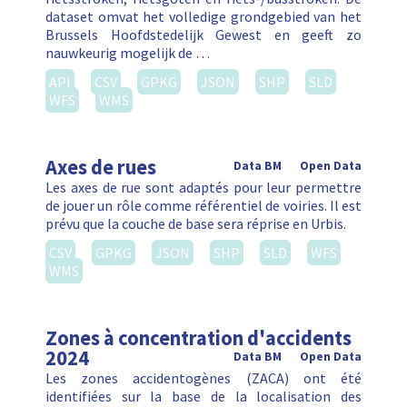
dataset omvat het volledige grondgebied van het
Brussels Hoofdstedelijk Gewest en geeft zo
nauwkeurig mogelijk de …
API
CSV
GPKG
JSON
SHP
SLD
WFS
WMS
Axes de rues
Data BM
Open Data
Les axes de rue sont adaptés pour leur permettre
de jouer un rôle comme référentiel de voiries. Il est
prévu que la couche de base sera réprise en Urbis.
CSV
GPKG
JSON
SHP
SLD
WFS
WMS
Zones à concentration d'accidents
2024
Data BM
Open Data
Les zones accidentogènes (ZACA) ont été
identifiées sur la base de la localisation des