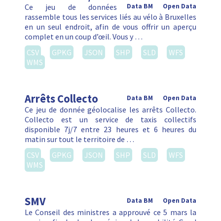
Ce jeu de données
Data BM
Open Data
rassemble tous les services liés au vélo à Bruxelles
en un seul endroit, afin de vous offrir un aperçu
complet en un coup d’œil. Vous y …
CSV
GPKG
JSON
SHP
SLD
WFS
WMS
Arrêts Collecto
Data BM
Open Data
Ce jeu de donnée géolocalise les arrêts Collecto.
Collecto est un service de taxis collectifs
disponible 7j/7 entre 23 heures et 6 heures du
matin sur tout le territoire de …
CSV
GPKG
JSON
SHP
SLD
WFS
WMS
SMV
Data BM
Open Data
Le Conseil des ministres a approuvé ce 5 mars la