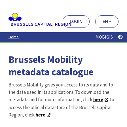
Aller
au
contenu
principal
LOGIN
EN
MOBIGIS
Home
Brussels Mobility
metadata catalogue
Brussels Mobility gives you access to its data and to
the data used in its applications. To download the
metadata and for more information, click
here
To
access the official datastore of the Brussels Capital
Region, click
here
.