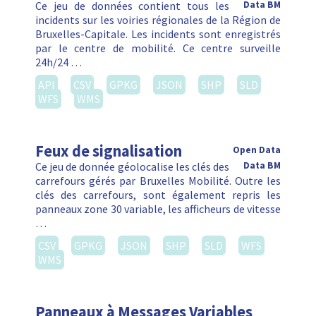
Ce jeu de données contient tous les
Data BM
incidents sur les voiries régionales de la Région de
Bruxelles-Capitale. Les incidents sont enregistrés
par le centre de mobilité. Ce centre surveille
24h/24 …
API
CSV
GPKG
JSON
SHP
SLD
WFS
WMS
Feux de signalisation
Open Data
Ce jeu de donnée géolocalise les clés des
Data BM
carrefours gérés par Bruxelles Mobilité. Outre les
clés des carrefours, sont également repris les
panneaux zone 30 variable, les afficheurs de vitesse
…
CSV
GPKG
JSON
SHP
SLD
WFS
WMS
Panneaux à Messages Variables