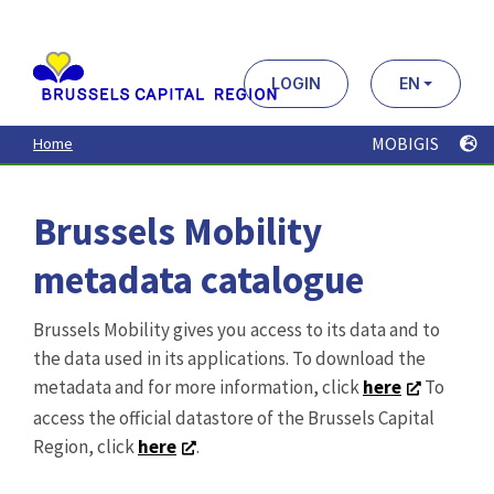
Aller
au
contenu
principal
LOGIN
EN
MOBIGIS
Home
Brussels Mobility
metadata catalogue
Brussels Mobility gives you access to its data and to
the data used in its applications. To download the
metadata and for more information, click
here
To
access the official datastore of the Brussels Capital
Region, click
here
.