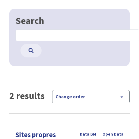
Search
2 results
Change order
Sites propres
Data BM
Open Data