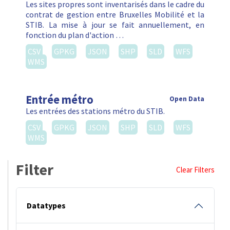
Les sites propres sont inventarisés dans le cadre du
contrat de gestion entre Bruxelles Mobilité et la
STIB. La mise à jour se fait annuellement, en
fonction du plan d'action …
CSV
GPKG
JSON
SHP
SLD
WFS
WMS
Entrée métro
Open Data
Les entrées des stations métro du STIB.
CSV
GPKG
JSON
SHP
SLD
WFS
WMS
Filter
Clear Filters
Datatypes