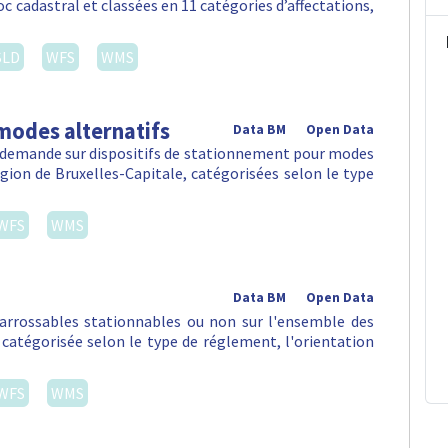
c cadastral et classées en 11 catégories d’affectations,
SLD
WFS
WMS
modes alternatifs
Data BM
Open Data
la demande sur dispositifs de stationnement pour modes
égion de Bruxelles-Capitale, catégorisées selon le type
WFS
WMS
Data BM
Open Data
arrossables stationnables ou non sur l'ensemble des
, catégorisée selon le type de réglement, l'orientation
WFS
WMS