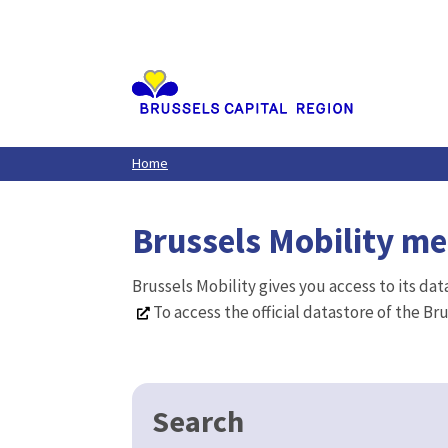
Aller
au
contenu
principal
Home
Brussels Mobility m
Brussels Mobility gives you access to its da
To access the official datastore of the Br
Search