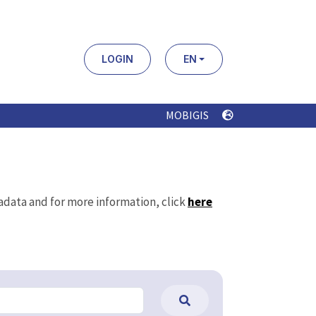
LOGIN
EN
MOBIGIS
tadata and for more information, click
here