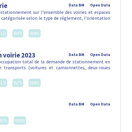
rie
Data BM
Open Data
 stationnement sur l'ensemble des voiries et espaces
, catégorisée selon le type de réglement, l'orientation
SLD
WFS
WMS
 voirie 2023
Data BM
Open Data
'occupation total de la demande de stationnement en
e transports (voitures et camionnettes, deux-roues
SLD
WFS
WMS
Data BM
Open Data
WFS
WMS