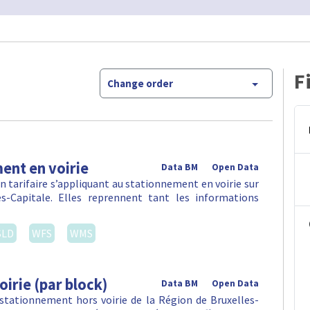
F
Change order
ent en voirie
Data BM
Open Data
 tarifaire s’appliquant au stationnement en voirie sur
-Capitale. Elles reprennent tant les informations
SLD
WFS
WMS
irie (par block)
Data BM
Open Data
 stationnement hors voirie de la Région de Bruxelles-