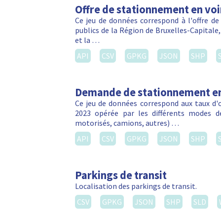
Offre de stationnement en voi
Ce jeu de données correspond à l'offre de
publics de la Région de Bruxelles-Capitale
et la …
API
CSV
GPKG
JSON
SHP
Demande de stationnement en
Ce jeu de données correspond aux taux d
2023 opérée par les différents modes d
motorisés, camions, autres) …
API
CSV
GPKG
JSON
SHP
Parkings de transit
Localisation des parkings de transit.
CSV
GPKG
JSON
SHP
SLD