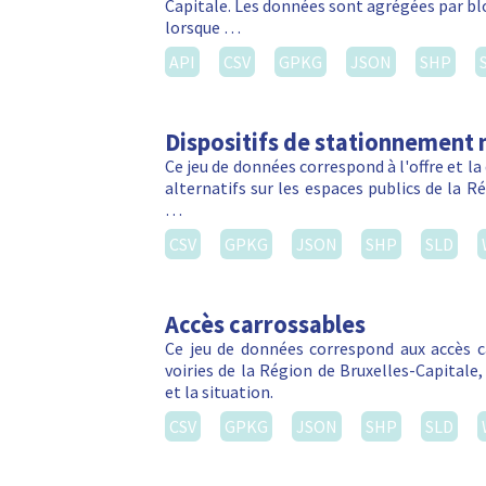
Capitale. Les données sont agrégées par blo
lorsque …
API
CSV
GPKG
JSON
SHP
Dispositifs de stationnement 
Ce jeu de données correspond à l'offre et 
alternatifs sur les espaces publics de la R
…
CSV
GPKG
JSON
SHP
SLD
Accès carrossables
Ce jeu de données correspond aux accès c
voiries de la Région de Bruxelles-Capitale
et la situation.
CSV
GPKG
JSON
SHP
SLD