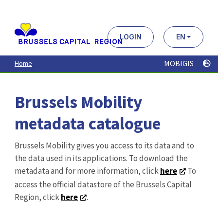
Aller
au
contenu
principal
LOGIN
EN
MOBIGIS
Home
Brussels Mobility
metadata catalogue
Brussels Mobility gives you access to its data and to
the data used in its applications. To download the
metadata and for more information, click
here
To
access the official datastore of the Brussels Capital
Region, click
here
.