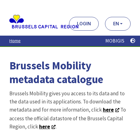
Aller
au
contenu
principal
LOGIN
EN
MOBIGIS
Home
Brussels Mobility
metadata catalogue
Brussels Mobility gives you access to its data and to
the data used in its applications. To download the
metadata and for more information, click
here
To
access the official datastore of the Brussels Capital
Region, click
here
.