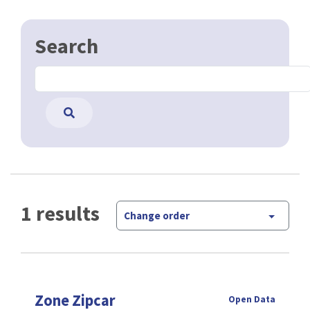
Search
1 results
Change order
Zone Zipcar
Open Data