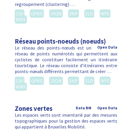
regroupement (clustering) …
CSV
GPKG
JSON
SHP
SLD
WFS
WMS
Réseau points-noeuds (noeuds)
Le réseau des points-nœuds est un
Open Data
réseau de points numérotés qui permettent aux
cyclistes de constituer facilement un itinéraire
touristique. Le réseau consiste d’itinéraires entre
points-nœuds différents permettant de créer …
CSV
GPKG
JSON
SHP
SLD
WFS
WMS
Zones vertes
Data BM
Open Data
Les espaces verts sont inventarié par des mesures
topographiques pour la gestion des espaces verts
qui appartient à Bruxelles Mobilité.