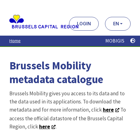
Aller
au
contenu
principal
LOGIN
EN
MOBIGIS
Home
Brussels Mobility
metadata catalogue
Brussels Mobility gives you access to its data and to
the data used in its applications. To download the
metadata and for more information, click
here
To
access the official datastore of the Brussels Capital
Region, click
here
.