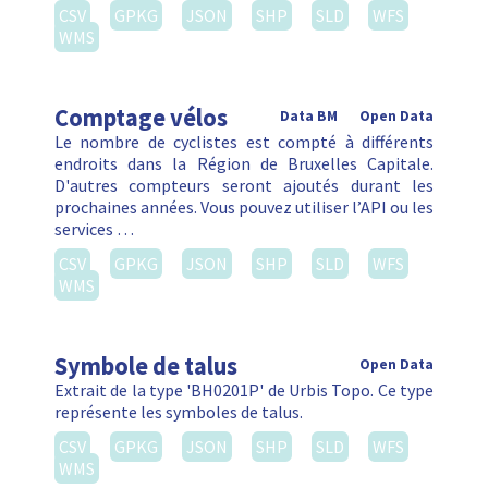
CSV
GPKG
JSON
SHP
SLD
WFS
WMS
Comptage vélos
Data BM
Open Data
Le nombre de cyclistes est compté à différents
endroits dans la Région de Bruxelles Capitale.
D'autres compteurs seront ajoutés durant les
prochaines années. Vous pouvez utiliser l’API ou les
services …
CSV
GPKG
JSON
SHP
SLD
WFS
WMS
Symbole de talus
Open Data
Extrait de la type 'BH0201P' de Urbis Topo. Ce type
représente les symboles de talus.
CSV
GPKG
JSON
SHP
SLD
WFS
WMS