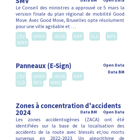
SMV
Data BM
Open Data
Le Conseil des ministres a approuvé ce 5 mars la
version finale du plan régional de mobilité Good
Move. Avec Good Move, Bruxelles opte résolument
pour une ville agréable et …
CSV
GPKG
JSON
SHP
SLD
WFS
WMS
Panneaux (E-Sign)
Open Data
Data BM
CSV
GPKG
JSON
SHP
SLD
WFS
WMS
Zones à concentration d'accidents
2024
Data BM
Open Data
Les zones accidentogènes (ZACA) ont été
identifiées sur la base de la localisation des
accidents de la route avec blessés et/ou morts
survenus en 2022-2023. Un algorithme de