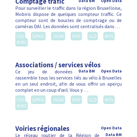
Comptage trafic
Data BM
Open Data
Pour surveiller le traffic dans la région Bruxelloise,
Mobiris dispose de quelques compteur traffic. Ce
compteur sont de boucles de comptrage ou de
caméras DAI. Les données sont centralisés dans …
CSV
GPKG
JSON
SHP
SLD
WFS
WMS
Associations / services vélos
Ce jeu de données
Data BM
Open Data
rassemble tous les services liés au vélo à Bruxelles
en un seul endroit, afin de vous offrir un aperçu
complet en un coup d’œil. Vous y …
CSV
GPKG
JSON
SHP
SLD
WFS
WMS
Voiries régionales
Open Data
Le réseau routier de la Région de
Data BM