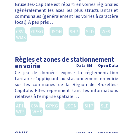
Bruxelles-Capitale est réparti en voiries régionales
(généralement les axes les plus structurants) et
communales (généralement les voiries à caractère
local). A peu près …
CSV
GPKG
JSON
SHP
SLD
WFS
WMS
Règles et zones de stationnement
en voirie
Data BM
Open Data
Ce jeu de données expose la réglementation
tarifaire s’appliquant au stationnement en voirie
sur les communes de la Région de Bruxelles-
Capitale. Elles reprennent tant les informations
relatives à l’emprise spatiale …
API
CSV
GPKG
JSON
SHP
SLD
WFS
WMS