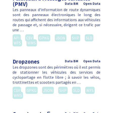
(PMV)
Data BM
Open Data
Les panneaux d'information de route dynamiques
sont des panneaux électroniques le long des
routes qui affichent des informations aux véhicules
de passage et, si nécessaire, dirigent ce trafic par
une …
API
CSV
GPKG
JSON
SHP
SLD
WFS
WMS
Dropzones
Data BM
Open Data
Les dropzones sont des périmètres où il est permis
de stationner les véhicules des services de
cyclopartage en flotte libre ; à savoir les vélos,
trottinettes et scooters partagés en …
CSV
GPKG
JSON
SHP
SLD
WFS
WMS