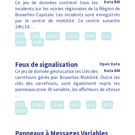
Ce jeu de données contient tous les
Data BM
incidents sur les voiries régionales de la Région de
Bruxelles-Capitale. Les incidents sont enregistrés
par le centre de mobilité. Ce centre surveille
24h/24 …
API
CSV
GPKG
JSON
SHP
SLD
WFS
WMS
Feux de signalisation
Open Data
Ce jeu de donnée géolocalise les clés des
Data BM
carrefours gérés par Bruxelles Mobilité. Outre les
clés des carrefours, sont également repris les
panneaux zone 30 variable, les afficheurs de vitesse
…
CSV
GPKG
JSON
SHP
SLD
WFS
WMS
Panneaux à Messages Variables