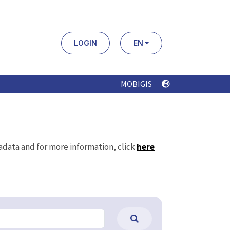
LOGIN
EN
MOBIGIS
tadata and for more information, click
here