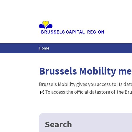
Aller
au
contenu
principal
Home
Brussels Mobility m
Brussels Mobility gives you access to its da
To access the official datastore of the Br
Search