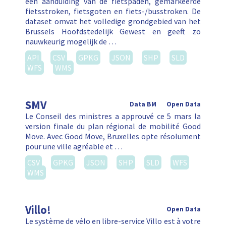
een aanduiding van de fietspaden, gemarkeerde
fietsstroken, fietsgoten en fiets-/busstroken. De
dataset omvat het volledige grondgebied van het
Brussels Hoofdstedelijk Gewest en geeft zo
nauwkeurig mogelijk de …
API
CSV
GPKG
JSON
SHP
SLD
WFS
WMS
SMV
Data BM
Open Data
Le Conseil des ministres a approuvé ce 5 mars la
version finale du plan régional de mobilité Good
Move. Avec Good Move, Bruxelles opte résolument
pour une ville agréable et …
CSV
GPKG
JSON
SHP
SLD
WFS
WMS
Villo!
Open Data
Le système de vélo en libre-service Villo est à votre