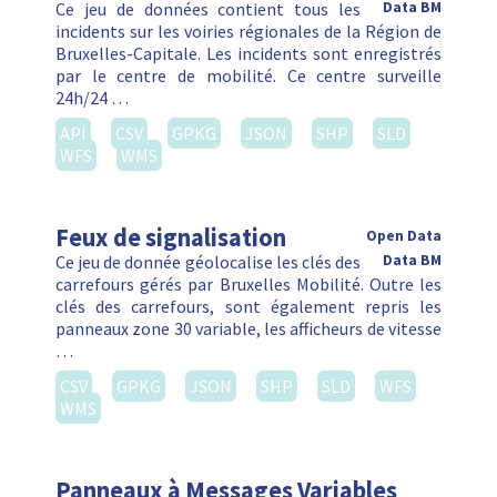
Ce jeu de données contient tous les
Data BM
incidents sur les voiries régionales de la Région de
Bruxelles-Capitale. Les incidents sont enregistrés
par le centre de mobilité. Ce centre surveille
24h/24 …
API
CSV
GPKG
JSON
SHP
SLD
WFS
WMS
Feux de signalisation
Open Data
Ce jeu de donnée géolocalise les clés des
Data BM
carrefours gérés par Bruxelles Mobilité. Outre les
clés des carrefours, sont également repris les
panneaux zone 30 variable, les afficheurs de vitesse
…
CSV
GPKG
JSON
SHP
SLD
WFS
WMS
Panneaux à Messages Variables