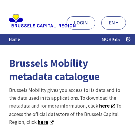
Aller
au
contenu
principal
LOGIN
EN
MOBIGIS
Home
Brussels Mobility
metadata catalogue
Brussels Mobility gives you access to its data and to
the data used in its applications. To download the
metadata and for more information, click
here
To
access the official datastore of the Brussels Capital
Region, click
here
.