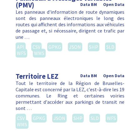
(PMV)
Data BM
Open Data
Les panneaux d'information de route dynamiques
sont des panneaux électroniques le long des
routes qui affichent des informations aux véhicules
de passage et, si nécessaire, dirigent ce trafic par
une …
API
CSV
GPKG
JSON
SHP
SLD
WFS
WMS
Territoire LEZ
Data BM
Open Data
Tout le territoire de la Région de Bruxelles-
Capitale est concerné par la LEZ, c'est-à-dire les 19
communes. Le Ring et certaines voiries
permettant d'accéder aux parkings de transit ne
sont …
CSV
GPKG
JSON
SHP
SLD
WFS
WMS