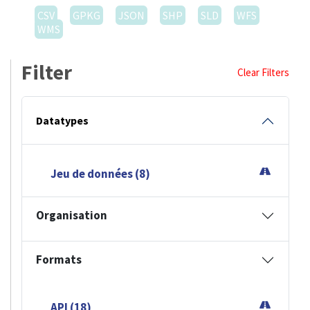
CSV
GPKG
JSON
SHP
SLD
WFS
WMS
Filter
Clear Filters
Datatypes
Jeu de données (8)
Organisation
Formats
API (18)