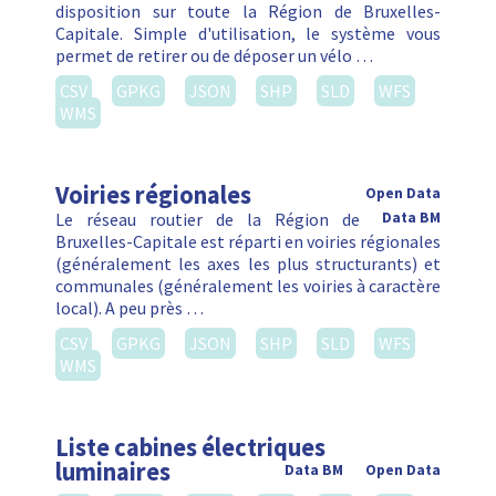
disposition sur toute la Région de Bruxelles-
Capitale. Simple d'utilisation, le système vous
permet de retirer ou de déposer un vélo …
CSV
GPKG
JSON
SHP
SLD
WFS
WMS
Voiries régionales
Open Data
Le réseau routier de la Région de
Data BM
Bruxelles-Capitale est réparti en voiries régionales
(généralement les axes les plus structurants) et
communales (généralement les voiries à caractère
local). A peu près …
CSV
GPKG
JSON
SHP
SLD
WFS
WMS
Liste cabines électriques
luminaires
Data BM
Open Data