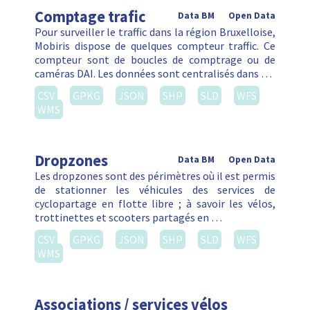
Comptage trafic
Data BM
Open Data
Pour surveiller le traffic dans la région Bruxelloise,
Mobiris dispose de quelques compteur traffic. Ce
compteur sont de boucles de comptrage ou de
caméras DAI. Les données sont centralisés dans …
CSV
GPKG
JSON
SHP
SLD
WFS
WMS
Dropzones
Data BM
Open Data
Les dropzones sont des périmètres où il est permis
de stationner les véhicules des services de
cyclopartage en flotte libre ; à savoir les vélos,
trottinettes et scooters partagés en …
CSV
GPKG
JSON
SHP
SLD
WFS
WMS
Associations / services vélos