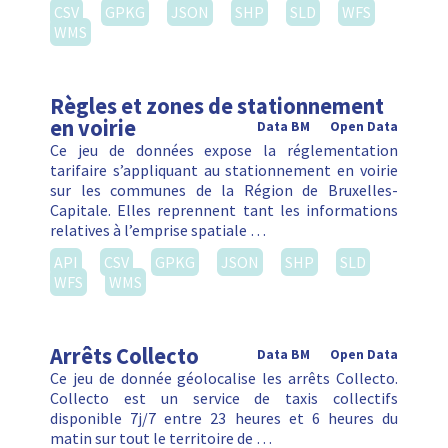
CSV
GPKG
JSON
SHP
SLD
WFS
WMS
Règles et zones de stationnement
en voirie
Data BM
Open Data
Ce jeu de données expose la réglementation
tarifaire s’appliquant au stationnement en voirie
sur les communes de la Région de Bruxelles-
Capitale. Elles reprennent tant les informations
relatives à l’emprise spatiale …
API
CSV
GPKG
JSON
SHP
SLD
WFS
WMS
Arrêts Collecto
Data BM
Open Data
Ce jeu de donnée géolocalise les arrêts Collecto.
Collecto est un service de taxis collectifs
disponible 7j/7 entre 23 heures et 6 heures du
matin sur tout le territoire de …