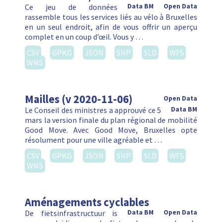
Ce jeu de données
Data BM
Open Data
rassemble tous les services liés au vélo à Bruxelles
en un seul endroit, afin de vous offrir un aperçu
complet en un coup d’œil. Vous y …
CSV
GPKG
JSON
SHP
SLD
WFS
WMS
Mailles (v 2020-11-06)
Open Data
Le Conseil des ministres a approuvé ce 5
Data BM
mars la version finale du plan régional de mobilité
Good Move. Avec Good Move, Bruxelles opte
résolument pour une ville agréable et …
CSV
GPKG
JSON
SHP
SLD
WFS
WMS
Aménagements cyclables
De fietsinfrastructuur is
Data BM
Open Data