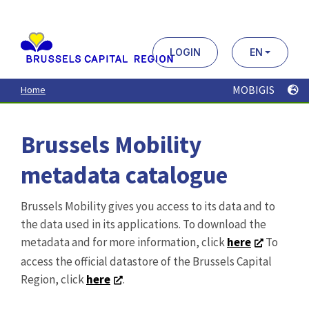
Aller
au
contenu
principal
LOGIN
EN
MOBIGIS
Home
Brussels Mobility
metadata catalogue
Brussels Mobility gives you access to its data and to
the data used in its applications. To download the
metadata and for more information, click
here
To
access the official datastore of the Brussels Capital
Region, click
here
.