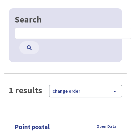
Search
1 results
Change order
Point postal
Open Data