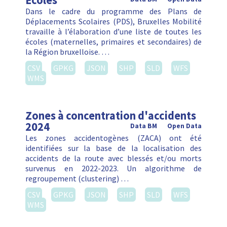
Ecoles
Dans le cadre du programme des Plans de
Déplacements Scolaires (PDS), Bruxelles Mobilité
travaille à l’élaboration d’une liste de toutes les
écoles (maternelles, primaires et secondaires) de
la Région bruxelloise. …
CSV
GPKG
JSON
SHP
SLD
WFS
WMS
Zones à concentration d'accidents
2024
Data BM
Open Data
Les zones accidentogènes (ZACA) ont été
identifiées sur la base de la localisation des
accidents de la route avec blessés et/ou morts
survenus en 2022-2023. Un algorithme de
regroupement (clustering) …
CSV
GPKG
JSON
SHP
SLD
WFS
WMS