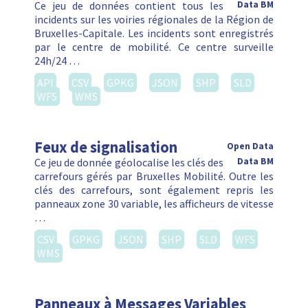
Ce jeu de données contient tous les
Data BM
incidents sur les voiries régionales de la Région de
Bruxelles-Capitale. Les incidents sont enregistrés
par le centre de mobilité. Ce centre surveille
24h/24 …
API
CSV
GPKG
JSON
SHP
SLD
WFS
WMS
Feux de signalisation
Open Data
Ce jeu de donnée géolocalise les clés des
Data BM
carrefours gérés par Bruxelles Mobilité. Outre les
clés des carrefours, sont également repris les
panneaux zone 30 variable, les afficheurs de vitesse
…
CSV
GPKG
JSON
SHP
SLD
WFS
WMS
Panneaux à Messages Variables