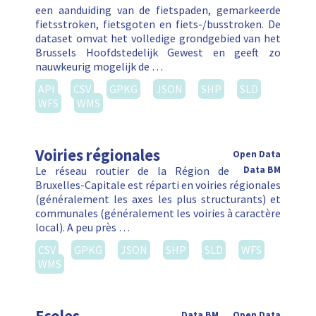
een aanduiding van de fietspaden, gemarkeerde
fietsstroken, fietsgoten en fiets-/busstroken. De
dataset omvat het volledige grondgebied van het
Brussels Hoofdstedelijk Gewest en geeft zo
nauwkeurig mogelijk de …
API
CSV
GPKG
JSON
SHP
SLD
WFS
WMS
Voiries régionales
Open Data
Le réseau routier de la Région de
Data BM
Bruxelles-Capitale est réparti en voiries régionales
(généralement les axes les plus structurants) et
communales (généralement les voiries à caractère
local). A peu près …
CSV
GPKG
JSON
SHP
SLD
WFS
WMS
Data BM
Open Data