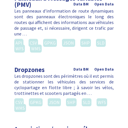
(PMV)
Data BM
Open Data
Les panneaux d'information de route dynamiques
sont des panneaux électroniques le long des
routes qui affichent des informations aux véhicules
de passage et, si nécessaire, dirigent ce trafic par
une …
API
CSV
GPKG
JSON
SHP
SLD
WFS
WMS
Dropzones
Data BM
Open Data
Les dropzones sont des périmètres où il est permis
de stationner les véhicules des services de
cyclopartage en flotte libre ; à savoir les vélos,
trottinettes et scooters partagés en …
CSV
GPKG
JSON
SHP
SLD
WFS
WMS