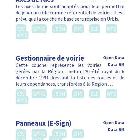
Les axes de rue sont adaptés pour leur permettre
de jouer un rôle comme référentiel de voiries. Il est
prévu que la couche de base sera réprise en Urbis.
CSV
GPKG
JSON
SHP
SLD
WFS
WMS
Gestionnaire de voirie
Open Data
Cette couche représente les voiries
Data BM
gérées par la Région : Selon l’Arrêté royal du 6
décembre 1991 dressant la liste des routes et de
leurs dépendances, transférées à la Région …
CSV
GPKG
JSON
SHP
SLD
WFS
WMS
Panneaux (E-Sign)
Open Data
Data BM
CSV
GPKG
JSON
SHP