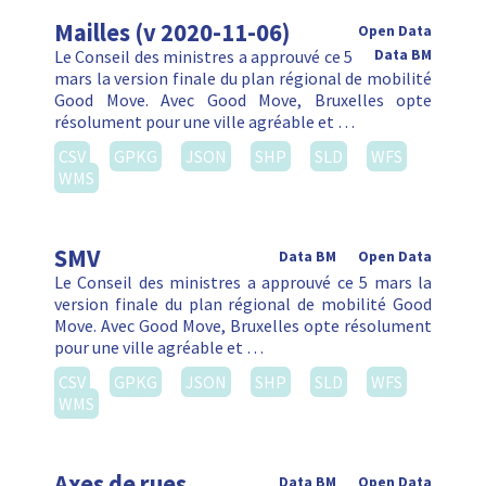
Mailles (v 2020-11-06)
Open Data
Le Conseil des ministres a approuvé ce 5
Data BM
mars la version finale du plan régional de mobilité
Good Move. Avec Good Move, Bruxelles opte
résolument pour une ville agréable et …
CSV
GPKG
JSON
SHP
SLD
WFS
WMS
SMV
Data BM
Open Data
Le Conseil des ministres a approuvé ce 5 mars la
version finale du plan régional de mobilité Good
Move. Avec Good Move, Bruxelles opte résolument
pour une ville agréable et …
CSV
GPKG
JSON
SHP
SLD
WFS
WMS
Axes de rues
Data BM
Open Data