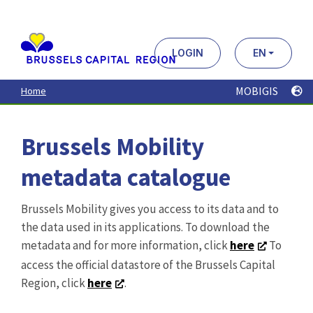
Aller
au
contenu
principal
LOGIN
EN
MOBIGIS
Home
Brussels Mobility
metadata catalogue
Brussels Mobility gives you access to its data and to
the data used in its applications. To download the
metadata and for more information, click
here
To
access the official datastore of the Brussels Capital
Region, click
here
.