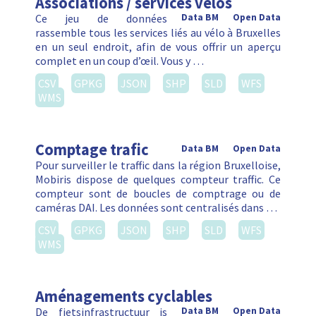
Associations / services vélos
Ce jeu de données
Data BM
Open Data
rassemble tous les services liés au vélo à Bruxelles
en un seul endroit, afin de vous offrir un aperçu
complet en un coup d’œil. Vous y …
CSV
GPKG
JSON
SHP
SLD
WFS
WMS
Comptage trafic
Data BM
Open Data
Pour surveiller le traffic dans la région Bruxelloise,
Mobiris dispose de quelques compteur traffic. Ce
compteur sont de boucles de comptrage ou de
caméras DAI. Les données sont centralisés dans …
CSV
GPKG
JSON
SHP
SLD
WFS
WMS
Aménagements cyclables
De fietsinfrastructuur is
Data BM
Open Data