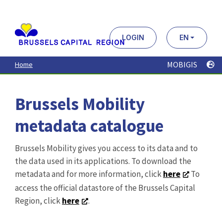
Aller
au
contenu
principal
LOGIN
EN
MOBIGIS
Home
Brussels Mobility
metadata catalogue
Brussels Mobility gives you access to its data and to
the data used in its applications. To download the
metadata and for more information, click
here
To
access the official datastore of the Brussels Capital
Region, click
here
.