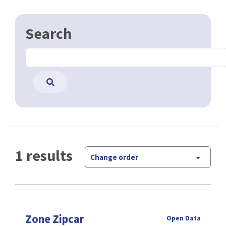
Search
1 results
Change order
Zone Zipcar
Open Data