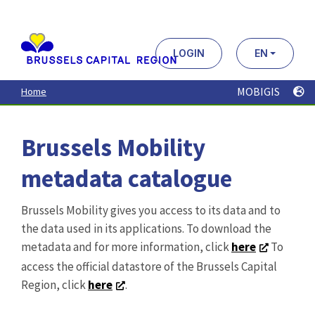
Aller
au
contenu
principal
LOGIN
EN
MOBIGIS
Home
Brussels Mobility
metadata catalogue
Brussels Mobility gives you access to its data and to
the data used in its applications. To download the
metadata and for more information, click
here
To
access the official datastore of the Brussels Capital
Region, click
here
.