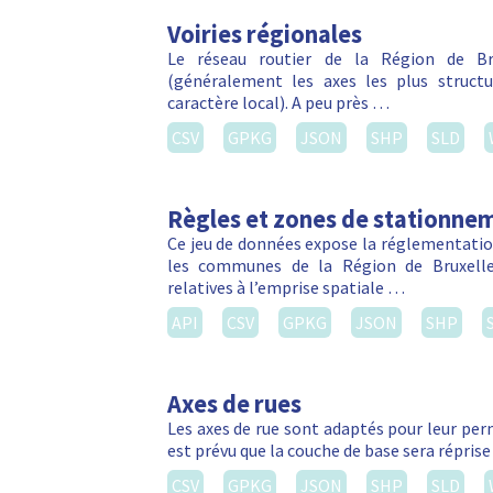
Voiries régionales
Le réseau routier de la Région de Bru
(généralement les axes les plus struct
caractère local). A peu près …
CSV
GPKG
JSON
SHP
SLD
Règles et zones de stationnem
Ce jeu de données expose la réglementation
les communes de la Région de Bruxelles
relatives à l’emprise spatiale …
API
CSV
GPKG
JSON
SHP
Axes de rues
Les axes de rue sont adaptés pour leur perm
est prévu que la couche de base sera réprise
CSV
GPKG
JSON
SHP
SLD