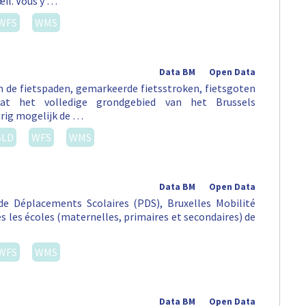
œil. Vous y …
WFS
WMS
Data BM
Open Data
an de fietspaden, gemarkeerde fietsstroken, fietsgoten
vat het volledige grondgebied van het Brussels
rig mogelijk de …
SLD
WFS
WMS
Data BM
Open Data
e Déplacements Scolaires (PDS), Bruxelles Mobilité
tes les écoles (maternelles, primaires et secondaires) de
WFS
WMS
Data BM
Open Data