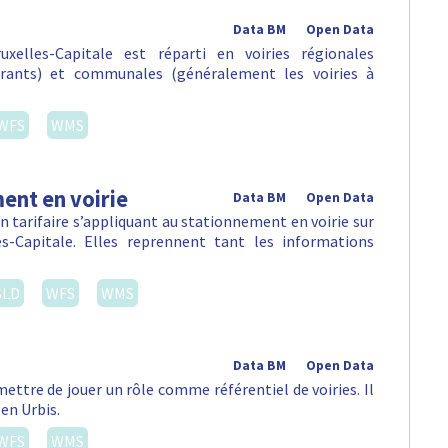
Data BM
Open Data
xelles-Capitale est réparti en voiries régionales
urants) et communales (généralement les voiries à
WFS
WMS
ent en voirie
Data BM
Open Data
 tarifaire s’appliquant au stationnement en voirie sur
-Capitale. Elles reprennent tant les informations
SLD
WFS
WMS
Data BM
Open Data
ettre de jouer un rôle comme référentiel de voiries. Il
 en Urbis.
WFS
WMS