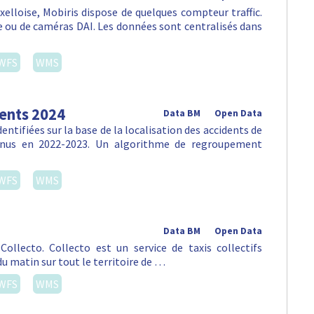
uxelloise, Mobiris dispose de quelques compteur traffic.
ou de caméras DAI. Les données sont centralisés dans
WFS
WMS
dents 2024
Data BM
Open Data
ntifiées sur la base de la localisation des accidents de
venus en 2022-2023. Un algorithme de regroupement
WFS
WMS
Data BM
Open Data
ollecto. Collecto est un service de taxis collectifs
du matin sur tout le territoire de …
WFS
WMS