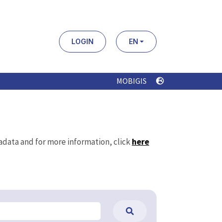
LOGIN
EN
MOBIGIS
tadata and for more information, click
here