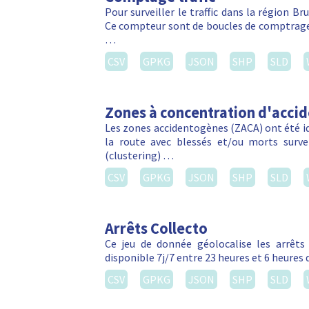
Pour surveiller le traffic dans la région Br
Ce compteur sont de boucles de comptrage 
…
CSV
GPKG
JSON
SHP
SLD
Zones à concentration d'acci
Les zones accidentogènes (ZACA) ont été ide
la route avec blessés et/ou morts sur
(clustering) …
CSV
GPKG
JSON
SHP
SLD
Arrêts Collecto
Ce jeu de donnée géolocalise les arrêts C
disponible 7j/7 entre 23 heures et 6 heures 
CSV
GPKG
JSON
SHP
SLD