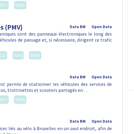
WFS
WMS
es (PMV)
Data BM
Open Data
amiques sont des panneaux électroniques le long des
hicules de passage et, si nécessaire, dirigent ce trafic
SLD
WFS
WMS
Data BM
Open Data
st permis de stationner les véhicules des services de
vélos, trottinettes et scooters partagés en …
WFS
WMS
Data BM
Open Data
es liés au vélo à Bruxelles en un seul endroit, afin de