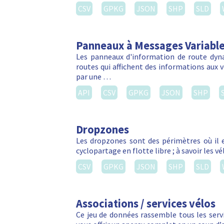
CSV
GPKG
JSON
SHP
SLD
Panneaux à Messages Variabl
Les panneaux d'information de route dyn
routes qui affichent des informations aux vé
par une …
API
CSV
GPKG
JSON
SHP
Dropzones
Les dropzones sont des périmètres où il e
cyclopartage en flotte libre ; à savoir les 
CSV
GPKG
JSON
SHP
SLD
Associations / services vélos
Ce jeu de données rassemble tous les servic