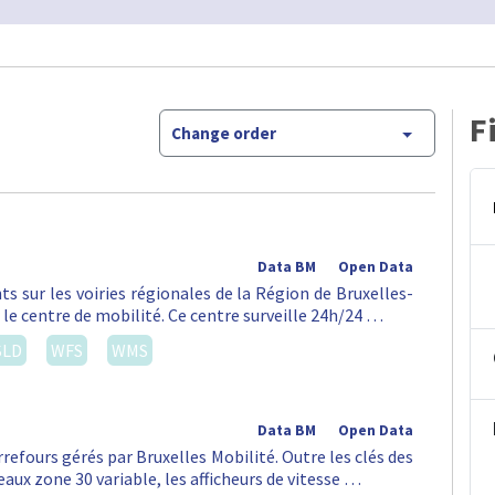
F
Change order
Data BM
Open Data
ts sur les voiries régionales de la Région de Bruxelles-
 le centre de mobilité. Ce centre surveille 24h/24 …
SLD
WFS
WMS
Data BM
Open Data
rrefours gérés par Bruxelles Mobilité. Outre les clés des
aux zone 30 variable, les afficheurs de vitesse …