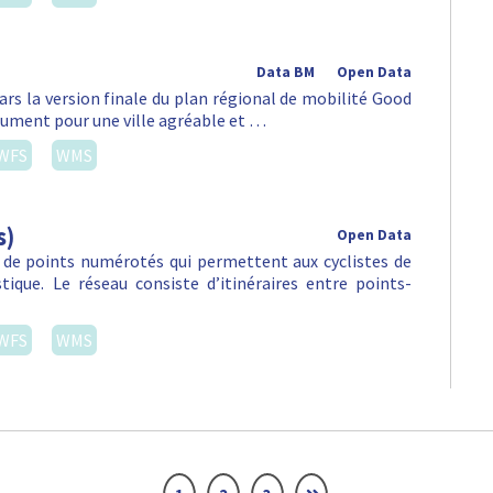
Data BM
Open Data
ars la version finale du plan régional de mobilité Good
lument pour une ville agréable et …
WFS
WMS
s)
Open Data
 de points numérotés qui permettent aux cyclistes de
stique. Le réseau consiste d’itinéraires entre points-
WFS
WMS