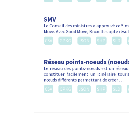
SMV
Le Conseil des ministres a approuvé ce 5 m
Move. Avec Good Move, Bruxelles opte réso
CSV
GPKG
JSON
SHP
SLD
Réseau points-noeuds (noeud
Le réseau des points-nœuds est un réseau
constituer facilement un itinéraire touri
nœuds différents permettant de créer …
CSV
GPKG
JSON
SHP
SLD