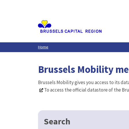
Aller
au
contenu
principal
Home
Brussels Mobility m
Brussels Mobility gives you access to its da
To access the official datastore of the Br
Search