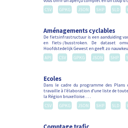
vous offrir un aperçu complet en un coup d’
CSV
GPKG
JSON
SHP
SLD
Aménagements cyclables
De fietsinfrastructuur is een aanduiding v
en fiets-/busstroken. De dataset om
Hoofdstedelijk Gewest en geeft zo nauwkeu
API
CSV
GPKG
JSON
SHP
Ecoles
Dans le cadre du programme des Plans d
travaille à l’élaboration d’une liste de tou
la Région bruxelloise. …
CSV
GPKG
JSON
SHP
SLD
Comptage trafic