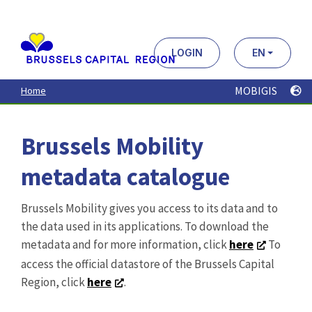
Aller
au
contenu
principal
LOGIN
EN
MOBIGIS
Home
Brussels Mobility
metadata catalogue
Brussels Mobility gives you access to its data and to
the data used in its applications. To download the
metadata and for more information, click
here
To
access the official datastore of the Brussels Capital
Region, click
here
.