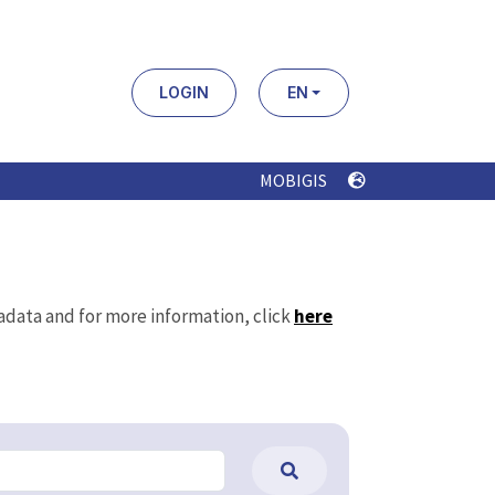
LOGIN
EN
MOBIGIS
tadata and for more information, click
here