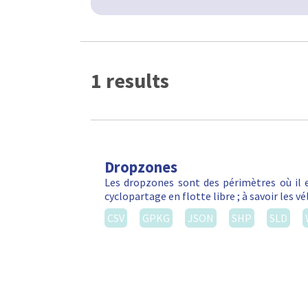
1 results
Dropzones
Les dropzones sont des périmètres où il e
cyclopartage en flotte libre ; à savoir les 
CSV
GPKG
JSON
SHP
SLD