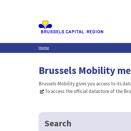
Aller
au
contenu
principal
Home
Brussels Mobility m
Brussels Mobility gives you access to its da
To access the official datastore of the Br
Search