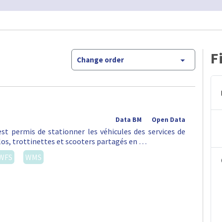
F
Change order
Data BM
Open Data
st permis de stationner les véhicules des services de
vélos, trottinettes et scooters partagés en …
WFS
WMS