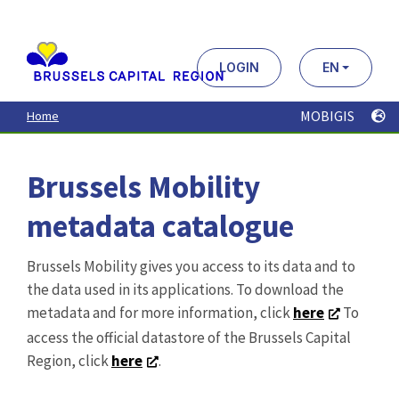
Aller
au
contenu
principal
LOGIN
EN
MOBIGIS
Home
Brussels Mobility
metadata catalogue
Brussels Mobility gives you access to its data and to
the data used in its applications. To download the
metadata and for more information, click
here
To
access the official datastore of the Brussels Capital
Region, click
here
.