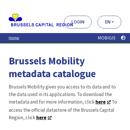
Aller
au
contenu
principal
LOGIN
EN
MOBIGIS
Home
Brussels Mobility
metadata catalogue
Brussels Mobility gives you access to its data and to
the data used in its applications. To download the
metadata and for more information, click
here
To
access the official datastore of the Brussels Capital
Region, click
here
.