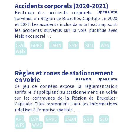
Accidents corporels (2020-2021)
Heatmap des accidents corporels
Open Data
survenus en Région de Bruxelles-Capitale en 2020
et 2021. Les accidents inclus dans la heatmap sont
les accidents survenus sur la voie publique avec
lésion corporel …
CSV
GPKG
JSON
SHP
SLD
WFS
WMS
Règles et zones de stationnement
en voirie
Data BM
Open Data
Ce jeu de données expose la réglementation
tarifaire s’appliquant au stationnement en voirie
sur les communes de la Région de Bruxelles-
Capitale. Elles reprennent tant les informations
relatives à l’emprise spatiale …
API
CSV
GPKG
JSON
SHP
SLD
WFS
WMS