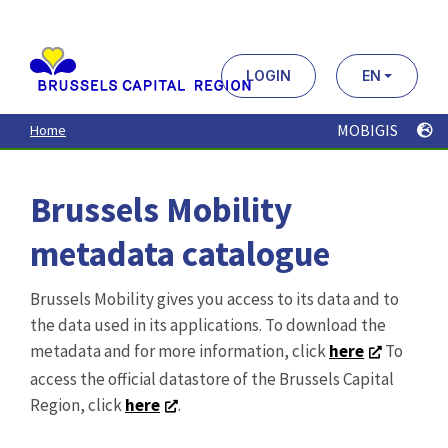
Aller
au
contenu
principal
LOGIN
EN
MOBIGIS
Home
Brussels Mobility
metadata catalogue
Brussels Mobility gives you access to its data and to
the data used in its applications. To download the
metadata and for more information, click
here
To
access the official datastore of the Brussels Capital
Region, click
here
.