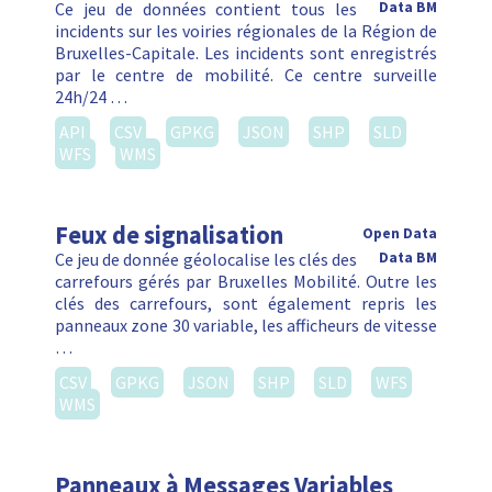
Ce jeu de données contient tous les
Data BM
incidents sur les voiries régionales de la Région de
Bruxelles-Capitale. Les incidents sont enregistrés
par le centre de mobilité. Ce centre surveille
24h/24 …
API
CSV
GPKG
JSON
SHP
SLD
WFS
WMS
Feux de signalisation
Open Data
Ce jeu de donnée géolocalise les clés des
Data BM
carrefours gérés par Bruxelles Mobilité. Outre les
clés des carrefours, sont également repris les
panneaux zone 30 variable, les afficheurs de vitesse
…
CSV
GPKG
JSON
SHP
SLD
WFS
WMS
Panneaux à Messages Variables