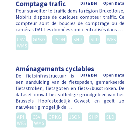
Comptage trafic
Data BM
Open Data
Pour surveiller le traffic dans la région Bruxelloise,
Mobiris dispose de quelques compteur traffic. Ce
compteur sont de boucles de comptrage ou de
caméras DAI. Les données sont centralisés dans …
CSV
GPKG
JSON
SHP
SLD
WFS
WMS
Aménagements cyclables
De fietsinfrastructuur is
Data BM
Open Data
een aanduiding van de fietspaden, gemarkeerde
fietsstroken, fietsgoten en fiets-/busstroken. De
dataset omvat het volledige grondgebied van het
Brussels Hoofdstedelijk Gewest en geeft zo
nauwkeurig mogelijk de …
API
CSV
GPKG
JSON
SHP
SLD
WFS
WMS