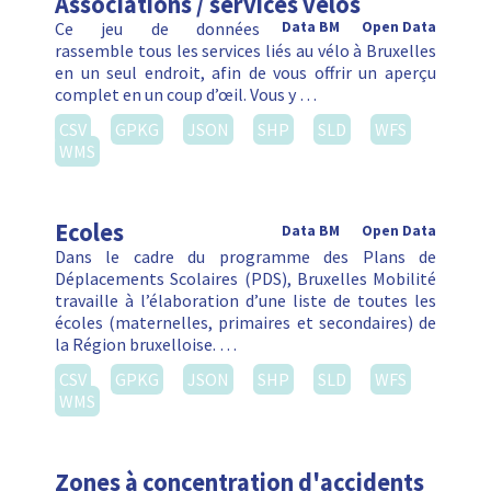
Associations / services vélos
Ce jeu de données
Data BM
Open Data
rassemble tous les services liés au vélo à Bruxelles
en un seul endroit, afin de vous offrir un aperçu
complet en un coup d’œil. Vous y …
CSV
GPKG
JSON
SHP
SLD
WFS
WMS
Ecoles
Data BM
Open Data
Dans le cadre du programme des Plans de
Déplacements Scolaires (PDS), Bruxelles Mobilité
travaille à l’élaboration d’une liste de toutes les
écoles (maternelles, primaires et secondaires) de
la Région bruxelloise. …
CSV
GPKG
JSON
SHP
SLD
WFS
WMS
Zones à concentration d'accidents