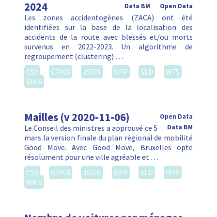
2024
Data BM
Open Data
Les zones accidentogènes (ZACA) ont été
identifiées sur la base de la localisation des
accidents de la route avec blessés et/ou morts
survenus en 2022-2023. Un algorithme de
regroupement (clustering) …
CSV
GPKG
JSON
SHP
SLD
WFS
WMS
Mailles (v 2020-11-06)
Open Data
Le Conseil des ministres a approuvé ce 5
Data BM
mars la version finale du plan régional de mobilité
Good Move. Avec Good Move, Bruxelles opte
résolument pour une ville agréable et …
CSV
GPKG
JSON
SHP
SLD
WFS
WMS