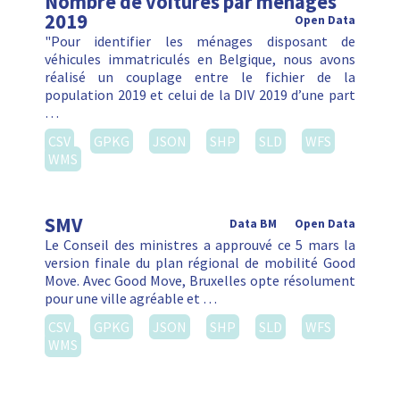
Nombre de voitures par ménages
2019
Open Data
"Pour identifier les ménages disposant de
véhicules immatriculés en Belgique, nous avons
réalisé un couplage entre le fichier de la
population 2019 et celui de la DIV 2019 d’une part
…
CSV
GPKG
JSON
SHP
SLD
WFS
WMS
SMV
Data BM
Open Data
Le Conseil des ministres a approuvé ce 5 mars la
version finale du plan régional de mobilité Good
Move. Avec Good Move, Bruxelles opte résolument
pour une ville agréable et …
CSV
GPKG
JSON
SHP
SLD
WFS
WMS