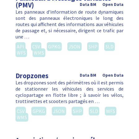
(PMV)
Data BM
Open Data
Les panneaux d'information de route dynamiques
sont des panneaux électroniques le long des
routes qui affichent des informations aux véhicules
de passage et, si nécessaire, dirigent ce trafic par
une …
API
CSV
GPKG
JSON
SHP
SLD
WFS
WMS
Dropzones
Data BM
Open Data
Les dropzones sont des périmètres où il est permis
de stationner les véhicules des services de
cyclopartage en flotte libre ; à savoir les vélos,
trottinettes et scooters partagés en …
CSV
GPKG
JSON
SHP
SLD
WFS
WMS