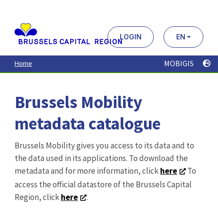
Aller
au
contenu
principal
LOGIN
EN
MOBIGIS
Home
Brussels Mobility
metadata catalogue
Brussels Mobility gives you access to its data and to
the data used in its applications. To download the
metadata and for more information, click
here
To
access the official datastore of the Brussels Capital
Region, click
here
.