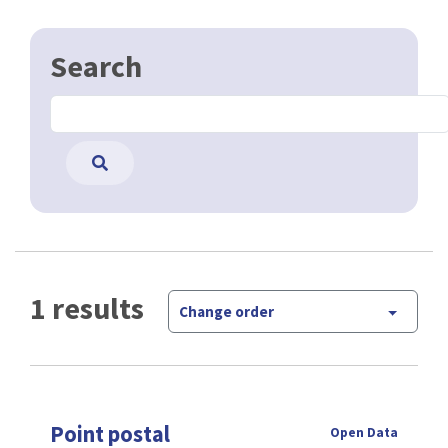
Search
1 results
Change order
Point postal
Open Data