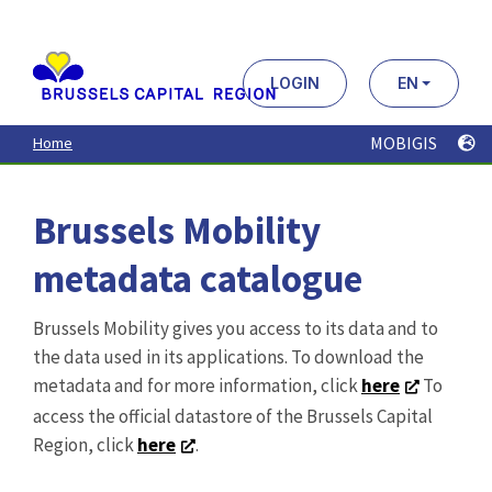
Aller
au
contenu
principal
LOGIN
EN
MOBIGIS
Home
Brussels Mobility
metadata catalogue
Brussels Mobility gives you access to its data and to
the data used in its applications. To download the
metadata and for more information, click
here
To
access the official datastore of the Brussels Capital
Region, click
here
.