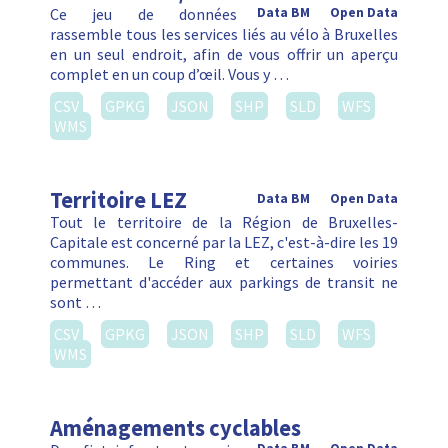
Ce jeu de données
Data BM
Open Data
rassemble tous les services liés au vélo à Bruxelles
en un seul endroit, afin de vous offrir un aperçu
complet en un coup d’œil. Vous y …
CSV
GPKG
JSON
SHP
SLD
WFS
WMS
Territoire LEZ
Data BM
Open Data
Tout le territoire de la Région de Bruxelles-
Capitale est concerné par la LEZ, c'est-à-dire les 19
communes. Le Ring et certaines voiries
permettant d'accéder aux parkings de transit ne
sont …
CSV
GPKG
JSON
SHP
SLD
WFS
WMS
Aménagements cyclables