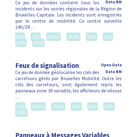
Ce jeu de données contient tous les
Data BM
incidents sur les voiries régionales de la Région de
Bruxelles-Capitale. Les incidents sont enregistrés
par le centre de mobilité. Ce centre surveille
24h/24 …
API
CSV
GPKG
JSON
SHP
SLD
WFS
WMS
Feux de signalisation
Open Data
Ce jeu de donnée géolocalise les clés des
Data BM
carrefours gérés par Bruxelles Mobilité. Outre les
clés des carrefours, sont également repris les
panneaux zone 30 variable, les afficheurs de vitesse
…
CSV
GPKG
JSON
SHP
SLD
WFS
WMS
Panneaux à Messages Variables