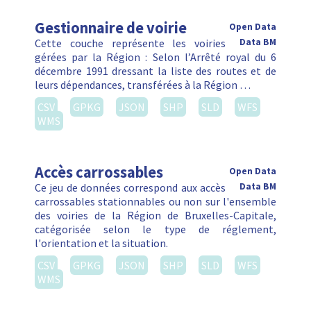
Gestionnaire de voirie
Open Data
Cette couche représente les voiries
Data BM
gérées par la Région : Selon l’Arrêté royal du 6
décembre 1991 dressant la liste des routes et de
leurs dépendances, transférées à la Région …
CSV
GPKG
JSON
SHP
SLD
WFS
WMS
Accès carrossables
Open Data
Ce jeu de données correspond aux accès
Data BM
carrossables stationnables ou non sur l'ensemble
des voiries de la Région de Bruxelles-Capitale,
catégorisée selon le type de réglement,
l'orientation et la situation.
CSV
GPKG
JSON
SHP
SLD
WFS
WMS