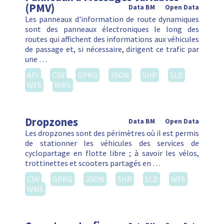
(PMV)
Data BM
Open Data
Les panneaux d'information de route dynamiques
sont des panneaux électroniques le long des
routes qui affichent des informations aux véhicules
de passage et, si nécessaire, dirigent ce trafic par
une …
API
CSV
GPKG
JSON
SHP
SLD
WFS
WMS
Dropzones
Data BM
Open Data
Les dropzones sont des périmètres où il est permis
de stationner les véhicules des services de
cyclopartage en flotte libre ; à savoir les vélos,
trottinettes et scooters partagés en …
CSV
GPKG
JSON
SHP
SLD
WFS
WMS