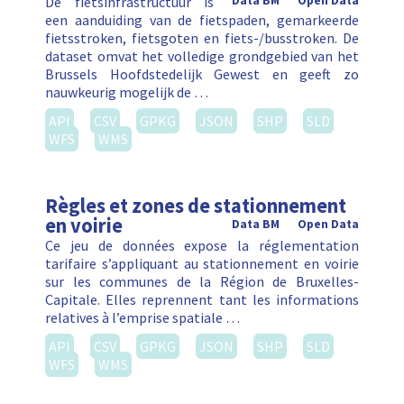
De fietsinfrastructuur is
Data BM
Open Data
een aanduiding van de fietspaden, gemarkeerde
fietsstroken, fietsgoten en fiets-/busstroken. De
dataset omvat het volledige grondgebied van het
Brussels Hoofdstedelijk Gewest en geeft zo
nauwkeurig mogelijk de …
API
CSV
GPKG
JSON
SHP
SLD
WFS
WMS
Règles et zones de stationnement
en voirie
Data BM
Open Data
Ce jeu de données expose la réglementation
tarifaire s’appliquant au stationnement en voirie
sur les communes de la Région de Bruxelles-
Capitale. Elles reprennent tant les informations
relatives à l’emprise spatiale …
API
CSV
GPKG
JSON
SHP
SLD
WFS
WMS