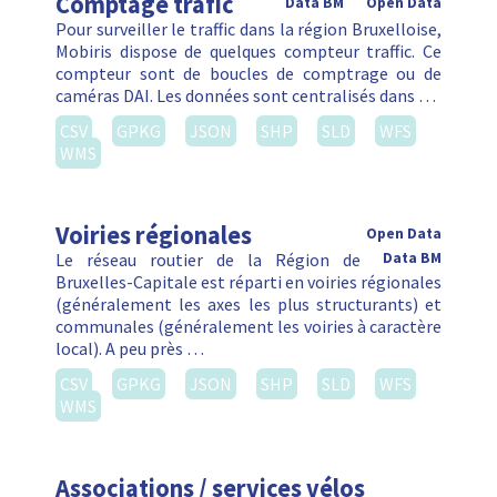
Comptage trafic
Data BM
Open Data
Pour surveiller le traffic dans la région Bruxelloise,
Mobiris dispose de quelques compteur traffic. Ce
compteur sont de boucles de comptrage ou de
caméras DAI. Les données sont centralisés dans …
CSV
GPKG
JSON
SHP
SLD
WFS
WMS
Voiries régionales
Open Data
Le réseau routier de la Région de
Data BM
Bruxelles-Capitale est réparti en voiries régionales
(généralement les axes les plus structurants) et
communales (généralement les voiries à caractère
local). A peu près …
CSV
GPKG
JSON
SHP
SLD
WFS
WMS
Associations / services vélos