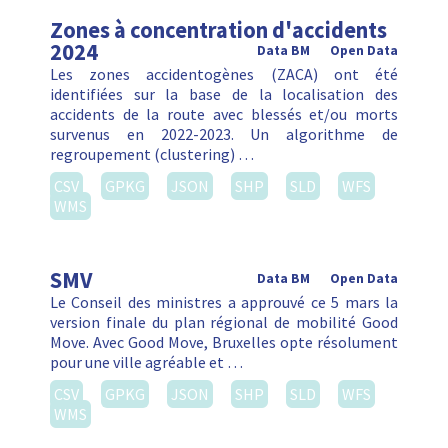
Zones à concentration d'accidents
2024
Data BM
Open Data
Les zones accidentogènes (ZACA) ont été
identifiées sur la base de la localisation des
accidents de la route avec blessés et/ou morts
survenus en 2022-2023. Un algorithme de
regroupement (clustering) …
CSV
GPKG
JSON
SHP
SLD
WFS
WMS
SMV
Data BM
Open Data
Le Conseil des ministres a approuvé ce 5 mars la
version finale du plan régional de mobilité Good
Move. Avec Good Move, Bruxelles opte résolument
pour une ville agréable et …
CSV
GPKG
JSON
SHP
SLD
WFS
WMS