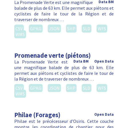
La Promenade Verte est une magnifique
Data BM
balade de plus de 63 km. Elle permet aux piétons et
cyclistes de faire le tour de la Région et de
traverser de nombreux …
CSV
GPKG
JSON
SHP
SLD
WFS
WMS
Promenade verte (piétons)
La Promenade Verte est
Data BM
Open Data
une magnifique balade de plus de 63 km. Elle
permet aux piétons et cyclistes de faire le tour de
la Région et de traverser de nombreux …
CSV
GPKG
JSON
SHP
SLD
WFS
WMS
Philae (Forages)
Open Data
Philae est le précécesseur d'Osiris. Cette couche
montre les coordination de chantier pour des