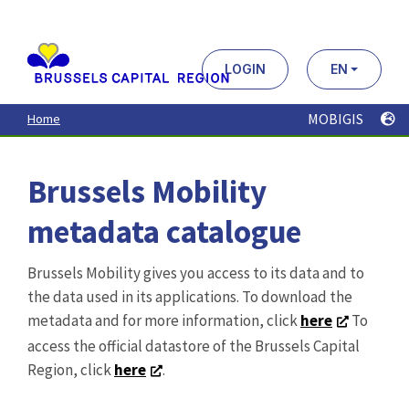
Aller
au
contenu
principal
LOGIN
EN
MOBIGIS
Home
Brussels Mobility
metadata catalogue
Brussels Mobility gives you access to its data and to
the data used in its applications. To download the
metadata and for more information, click
here
To
access the official datastore of the Brussels Capital
Region, click
here
.