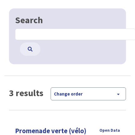
Search
3 results
Change order
Promenade verte (vélo)
Open Data