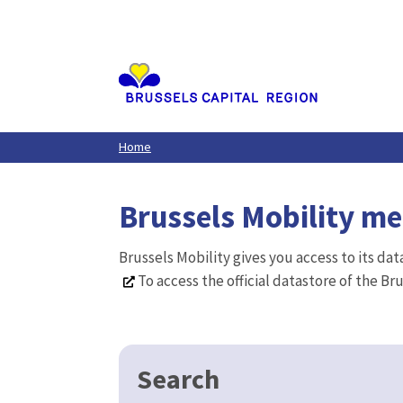
Aller
au
contenu
principal
Home
Brussels Mobility m
Brussels Mobility gives you access to its da
To access the official datastore of the Br
Search