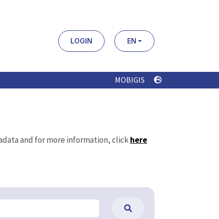
LOGIN
EN
MOBIGIS
tadata and for more information, click
here