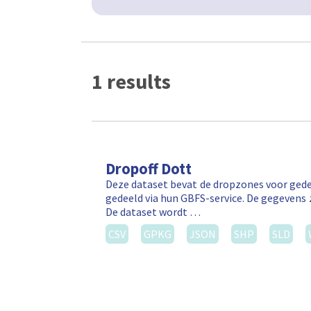
1 results
Dropoff Dott
Deze dataset bevat de dropzones voor gede
gedeeld via hun GBFS-service. De gegevens 
De dataset wordt …
CSV
GPKG
JSON
SHP
SLD