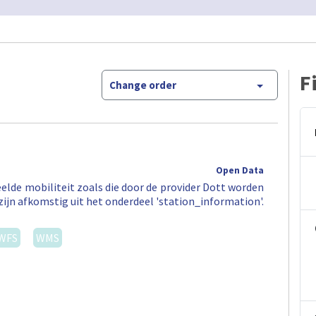
F
Change order
Open Data
elde mobiliteit zoals die door de provider Dott worden
zijn afkomstig uit het onderdeel 'station_information'.
WFS
WMS