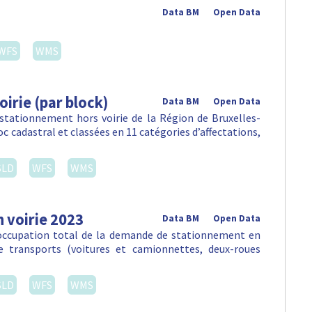
Data BM
Open Data
WFS
WMS
irie (par block)
Data BM
Open Data
 stationnement hors voirie de la Région de Bruxelles-
c cadastral et classées en 11 catégories d’affectations,
SLD
WFS
WMS
 voirie 2023
Data BM
Open Data
'occupation total de la demande de stationnement en
e transports (voitures et camionnettes, deux-roues
SLD
WFS
WMS