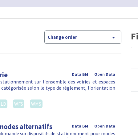
F
Change order
rie
Data BM
Open Data
 stationnement sur l'ensemble des voiries et espaces
, catégorisée selon le type de réglement, l'orientation
SLD
WFS
WMS
modes alternatifs
Data BM
Open Data
la demande sur dispositifs de stationnement pour modes