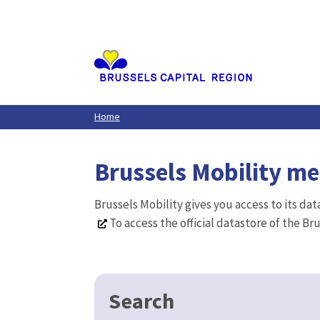
Aller
au
contenu
principal
Home
Brussels Mobility m
Brussels Mobility gives you access to its da
To access the official datastore of the Br
Search