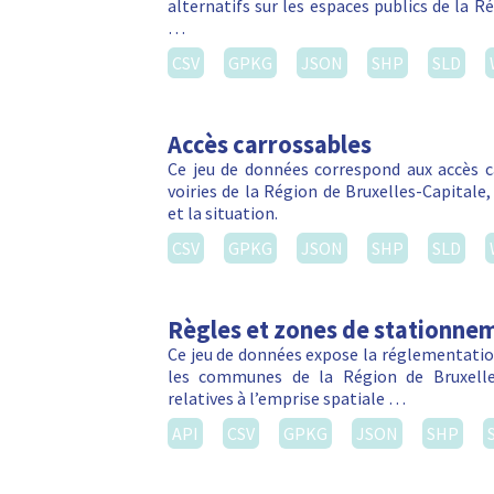
alternatifs sur les espaces publics de la R
…
CSV
GPKG
JSON
SHP
SLD
Accès carrossables
Ce jeu de données correspond aux accès c
voiries de la Région de Bruxelles-Capitale
et la situation.
CSV
GPKG
JSON
SHP
SLD
Règles et zones de stationnem
Ce jeu de données expose la réglementation
les communes de la Région de Bruxelles
relatives à l’emprise spatiale …
API
CSV
GPKG
JSON
SHP