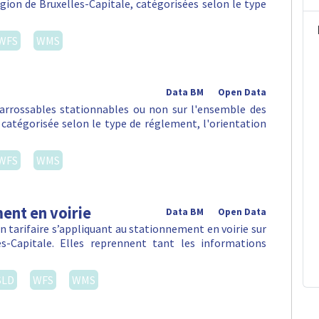
égion de Bruxelles-Capitale, catégorisées selon le type
WFS
WMS
Data BM
Open Data
arrossables stationnables ou non sur l'ensemble des
, catégorisée selon le type de réglement, l'orientation
WFS
WMS
ent en voirie
Data BM
Open Data
 tarifaire s’appliquant au stationnement en voirie sur
-Capitale. Elles reprennent tant les informations
SLD
WFS
WMS