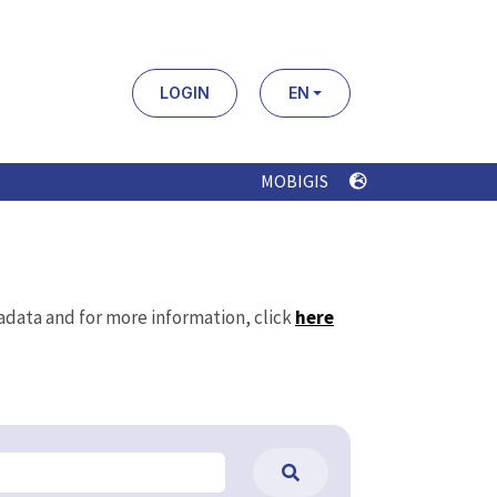
LOGIN
EN
MOBIGIS
tadata and for more information, click
here