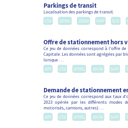
Parkings de transit
Localisation des parkings de transit.
CSV
GPKG
JSON
SHP
SLD
Offre de stationnement hors vo
Ce jeu de données correspond à l'offre de
Capitale. Les données sont agrégées par blo
lorsque …
API
CSV
GPKG
JSON
SHP
Demande de stationnement en
Ce jeu de données correspond aux taux d
2023 opérée par les différents modes d
motorisés, camions, autres) …
API
CSV
GPKG
JSON
SHP