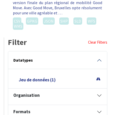
version finale du plan régional de mobilité Good
Move. Avec Good Move, Bruxelles opte résolument
pour une ville agréable et …
CSV
GPKG
JSON
SHP
SLD
WFS
WMS
Filter
Clear Filters
Datatypes
Jeu de données (1)
Organisation
Formats