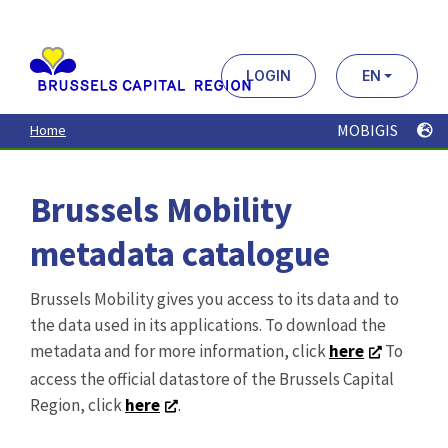
Aller
au
contenu
principal
LOGIN
EN
MOBIGIS
Home
Brussels Mobility
metadata catalogue
Brussels Mobility gives you access to its data and to
the data used in its applications. To download the
metadata and for more information, click
here
To
access the official datastore of the Brussels Capital
Region, click
here
.