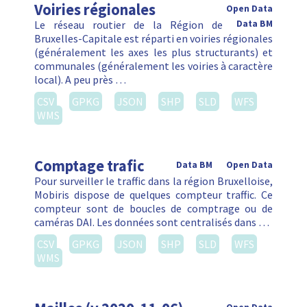
Voiries régionales
Open Data
Le réseau routier de la Région de
Data BM
Bruxelles-Capitale est réparti en voiries régionales
(généralement les axes les plus structurants) et
communales (généralement les voiries à caractère
local). A peu près …
CSV
GPKG
JSON
SHP
SLD
WFS
WMS
Comptage trafic
Data BM
Open Data
Pour surveiller le traffic dans la région Bruxelloise,
Mobiris dispose de quelques compteur traffic. Ce
compteur sont de boucles de comptrage ou de
caméras DAI. Les données sont centralisés dans …
CSV
GPKG
JSON
SHP
SLD
WFS
WMS