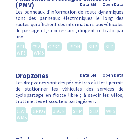
(PMV)
Data BM
Open Data
Les panneaux d'information de route dynamiques
sont des panneaux électroniques le long des
routes qui affichent des informations aux véhicules
de passage et, si nécessaire, dirigent ce trafic par
une …
API
CSV
GPKG
JSON
SHP
SLD
WFS
WMS
Dropzones
Data BM
Open Data
Les dropzones sont des périmètres où il est permis
de stationner les véhicules des services de
cyclopartage en flotte libre ; à savoir les vélos,
trottinettes et scooters partagés en …
CSV
GPKG
JSON
SHP
SLD
WFS
WMS