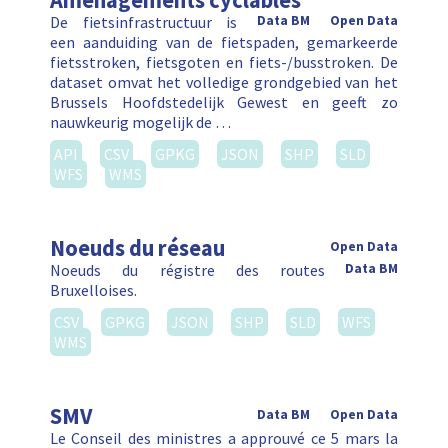
Aménagements cyclables
De fietsinfrastructuur is
Data BM
Open Data
een aanduiding van de fietspaden, gemarkeerde
fietsstroken, fietsgoten en fiets-/busstroken. De
dataset omvat het volledige grondgebied van het
Brussels Hoofdstedelijk Gewest en geeft zo
nauwkeurig mogelijk de …
API
CSV
GPKG
JSON
SHP
SLD
WFS
WMS
Noeuds du réseau
Open Data
Noeuds du régistre des routes
Data BM
Bruxelloises.
CSV
GPKG
JSON
SHP
SLD
WFS
WMS
SMV
Data BM
Open Data
Le Conseil des ministres a approuvé ce 5 mars la