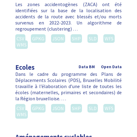
Les zones accidentogènes (ZACA) ont été
identifiées sur la base de la localisation des
accidents de la route avec blessés et/ou morts
survenus en 2022-2023. Un algorithme de
regroupement (clustering) …
CSV
GPKG
JSON
SHP
SLD
WFS
WMS
Ecoles
Data BM
Open Data
Dans le cadre du programme des Plans de
Déplacements Scolaires (PDS), Bruxelles Mobilité
travaille à l’élaboration d’une liste de toutes les
écoles (maternelles, primaires et secondaires) de
la Région bruxelloise. …
CSV
GPKG
JSON
SHP
SLD
WFS
WMS