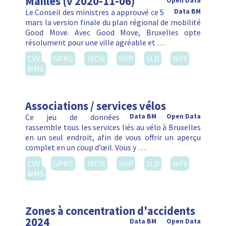
Mailles (v 2020-11-06)
Open Data
Le Conseil des ministres a approuvé ce 5
Data BM
mars la version finale du plan régional de mobilité
Good Move. Avec Good Move, Bruxelles opte
résolument pour une ville agréable et …
CSV
GPKG
JSON
SHP
SLD
WFS
WMS
Associations / services vélos
Ce jeu de données
Data BM
Open Data
rassemble tous les services liés au vélo à Bruxelles
en un seul endroit, afin de vous offrir un aperçu
complet en un coup d’œil. Vous y …
CSV
GPKG
JSON
SHP
SLD
WFS
WMS
Zones à concentration d'accidents
2024
Data BM
Open Data