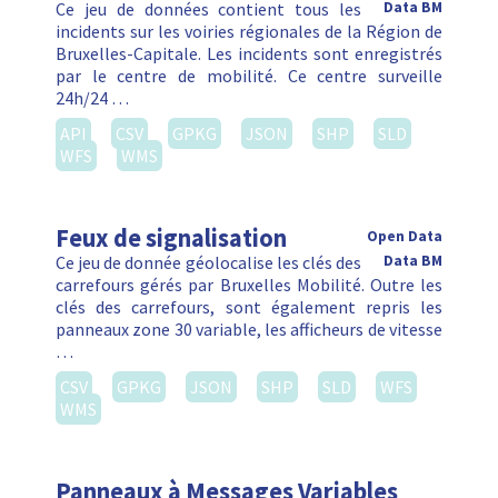
Ce jeu de données contient tous les
Data BM
incidents sur les voiries régionales de la Région de
Bruxelles-Capitale. Les incidents sont enregistrés
par le centre de mobilité. Ce centre surveille
24h/24 …
API
CSV
GPKG
JSON
SHP
SLD
WFS
WMS
Feux de signalisation
Open Data
Ce jeu de donnée géolocalise les clés des
Data BM
carrefours gérés par Bruxelles Mobilité. Outre les
clés des carrefours, sont également repris les
panneaux zone 30 variable, les afficheurs de vitesse
…
CSV
GPKG
JSON
SHP
SLD
WFS
WMS
Panneaux à Messages Variables