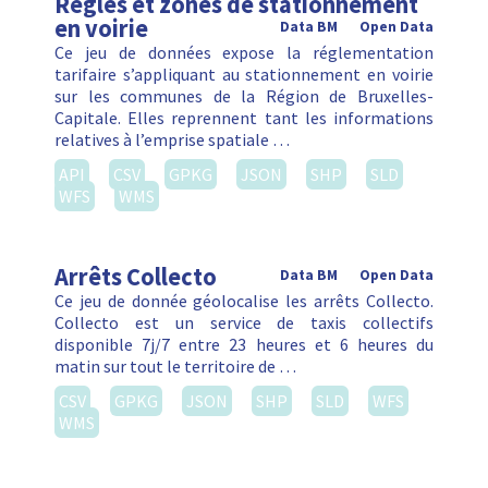
Règles et zones de stationnement
en voirie
Data BM
Open Data
Ce jeu de données expose la réglementation
tarifaire s’appliquant au stationnement en voirie
sur les communes de la Région de Bruxelles-
Capitale. Elles reprennent tant les informations
relatives à l’emprise spatiale …
API
CSV
GPKG
JSON
SHP
SLD
WFS
WMS
Arrêts Collecto
Data BM
Open Data
Ce jeu de donnée géolocalise les arrêts Collecto.
Collecto est un service de taxis collectifs
disponible 7j/7 entre 23 heures et 6 heures du
matin sur tout le territoire de …
CSV
GPKG
JSON
SHP
SLD
WFS
WMS