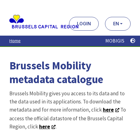
Aller
au
contenu
principal
LOGIN
EN
MOBIGIS
Home
Brussels Mobility
metadata catalogue
Brussels Mobility gives you access to its data and to
the data used in its applications. To download the
metadata and for more information, click
here
To
access the official datastore of the Brussels Capital
Region, click
here
.