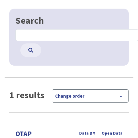
Search
1 results
Change order
OTAP
Data BM
Open Data