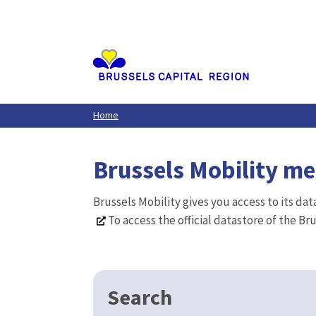
Aller
au
contenu
principal
Home
Brussels Mobility m
Brussels Mobility gives you access to its da
To access the official datastore of the Br
Search