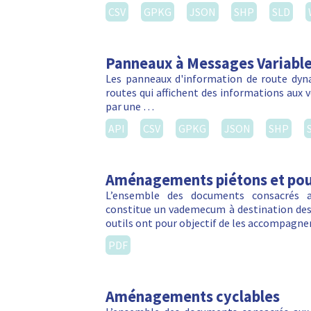
CSV
GPKG
JSON
SHP
SLD
Panneaux à Messages Variabl
Les panneaux d'information de route dyn
routes qui affichent des informations aux vé
par une …
API
CSV
GPKG
JSON
SHP
Aménagements piétons et pour
L’ensemble des documents consacrés au
constitue un vademecum à destination des c
outils ont pour objectif de les accompagn
PDF
Aménagements cyclables