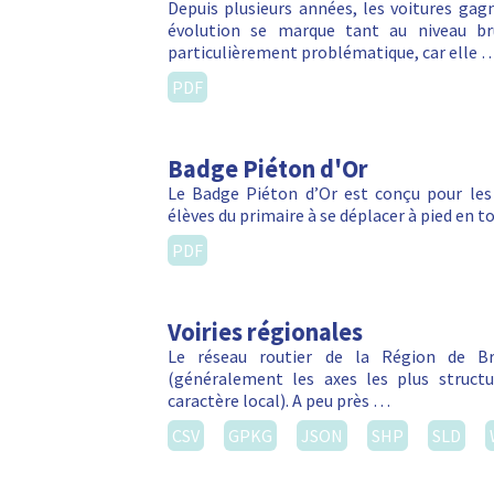
Depuis plusieurs années, les voitures ga
évolution se marque tant au niveau br
particulièrement problématique, car elle 
PDF
Badge Piéton d'Or
Le Badge Piéton d’Or est conçu pour les
élèves du primaire à se déplacer à pied en to
PDF
Voiries régionales
Le réseau routier de la Région de Bru
(généralement les axes les plus struct
caractère local). A peu près …
CSV
GPKG
JSON
SHP
SLD