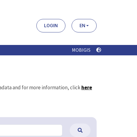
LOGIN
EN
MOBIGIS
tadata and for more information, click
here