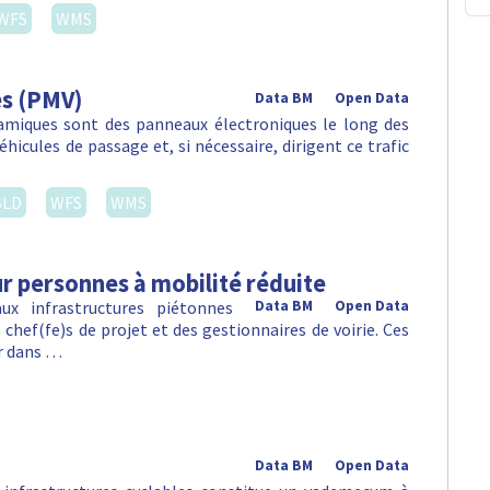
WFS
WMS
es (PMV)
Data BM
Open Data
amiques sont des panneaux électroniques le long des
hicules de passage et, si nécessaire, dirigent ce trafic
SLD
WFS
WMS
 personnes à mobilité réduite
x infrastructures piétonnes
Data BM
Open Data
hef(fe)s de projet et des gestionnaires de voirie. Ces
er dans …
Data BM
Open Data