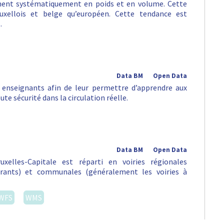
gnent systématiquement en poids et en volume. Cette
uxellois et belge qu’européen. Cette tendance est
…
Data BM
Open Data
 enseignants afin de leur permettre d’apprendre aux
ute sécurité dans la circulation réelle.
Data BM
Open Data
xelles-Capitale est réparti en voiries régionales
urants) et communales (généralement les voiries à
WFS
WMS