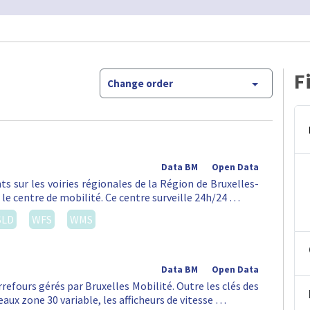
F
Change order
Data BM
Open Data
ts sur les voiries régionales de la Région de Bruxelles-
 le centre de mobilité. Ce centre surveille 24h/24 …
SLD
WFS
WMS
Data BM
Open Data
rrefours gérés par Bruxelles Mobilité. Outre les clés des
aux zone 30 variable, les afficheurs de vitesse …