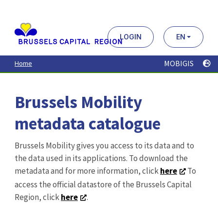
Aller
au
contenu
principal
LOGIN
EN
MOBIGIS
Home
Brussels Mobility
metadata catalogue
Brussels Mobility gives you access to its data and to
the data used in its applications. To download the
metadata and for more information, click
here
To
access the official datastore of the Brussels Capital
Region, click
here
.