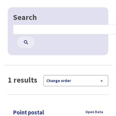
Search
1 results
Change order
Point postal
Open Data