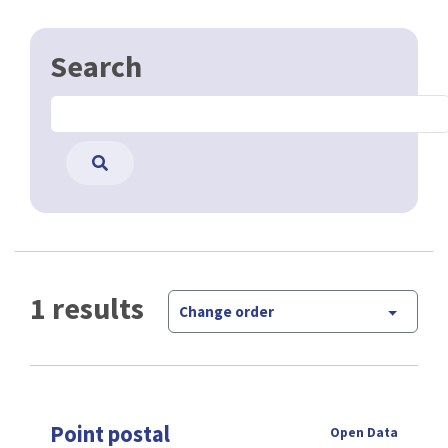
Search
1 results
Change order
Point postal
Open Data