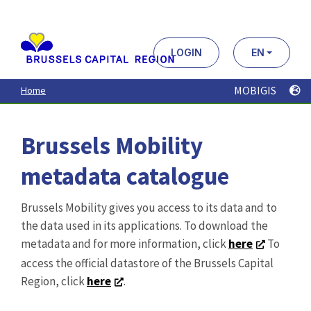
Aller
au
contenu
principal
LOGIN
EN
MOBIGIS
Home
Brussels Mobility
metadata catalogue
Brussels Mobility gives you access to its data and to
the data used in its applications. To download the
metadata and for more information, click
here
To
access the official datastore of the Brussels Capital
Region, click
here
.